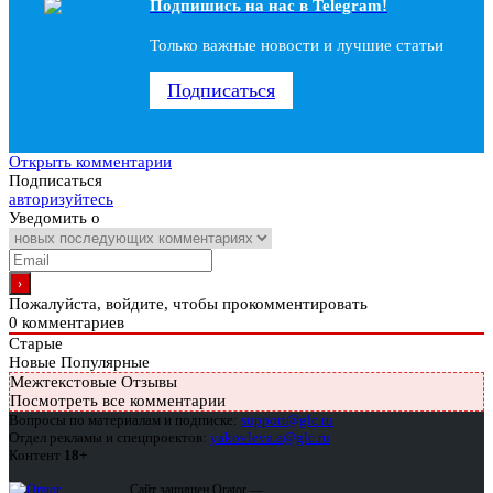
Подпишись на наc в Telegram!
Только важные новости и лучшие статьи
Подписаться
Открыть комментарии
Подписаться
авторизуйтесь
Уведомить о
Пожалуйста, войдите, чтобы прокомментировать
0
комментариев
Старые
Новые
Популярные
Межтекстовые Отзывы
Посмотреть все комментарии
Вопросы по материалам и подписке:
support@glc.ru
Отдел рекламы и спецпроектов:
yakovleva.a@glc.ru
Контент
18+
Сайт защищен Qrator —