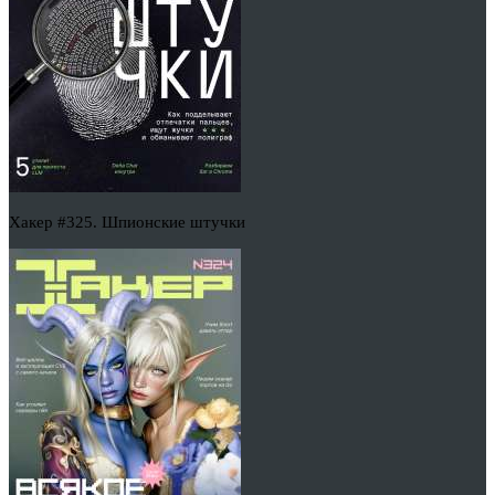
Хакер #325. Шпионские штучки