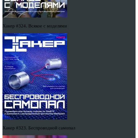
Хакер #324. Всякое с моделями
Хакер #323. Беспроводной самопал