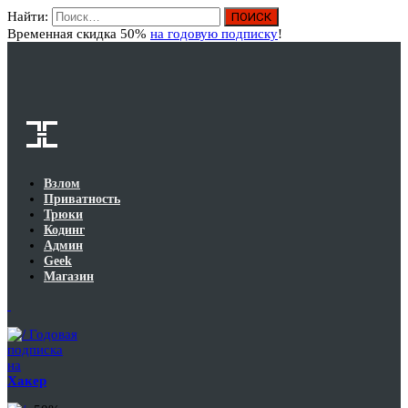
Найти:
Вход
Временная скидка 50%
на годовую подписку
!
Взлом
Приватность
Трюки
Кодинг
Админ
Geek
Магазин
Годовая
подписка
на
Хакер