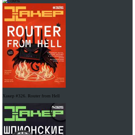
-50%
Хакер #326. Router from Hell