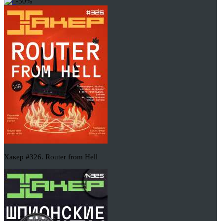
-50%
Хакер #326. Router from Hell