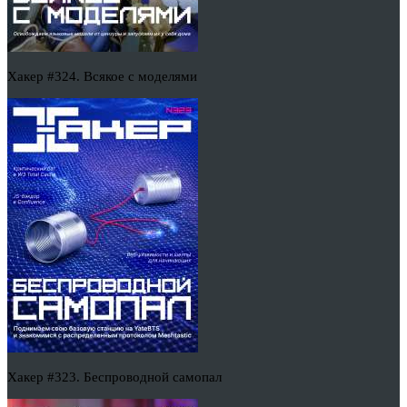
Хакер #324. Всякое с моделями
Хакер #323. Беспроводной самопал