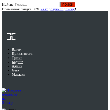
Найти:
Вход
Временная скидка 50%
на годовую подписку
!
Взлом
Приватность
Трюки
Кодинг
Админ
Geek
Магазин
Годовая
подписка
на
Хакер