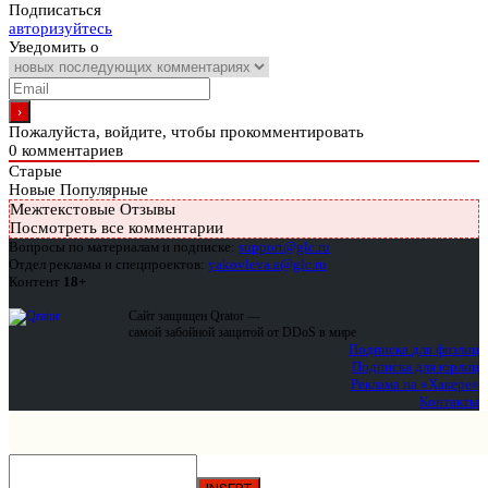
Подписаться
авторизуйтесь
Уведомить о
Пожалуйста, войдите, чтобы прокомментировать
0
комментариев
Старые
Новые
Популярные
Межтекстовые Отзывы
Посмотреть все комментарии
Вопросы по материалам и подписке:
support@glc.ru
Отдел рекламы и спецпроектов:
yakovleva.a@glc.ru
Контент
18+
Сайт защищен Qrator —
самой забойной защитой от DDoS в мире
Подписка для физлиц
Подписка для юрлиц
Реклама на «Хакере»
Контакты