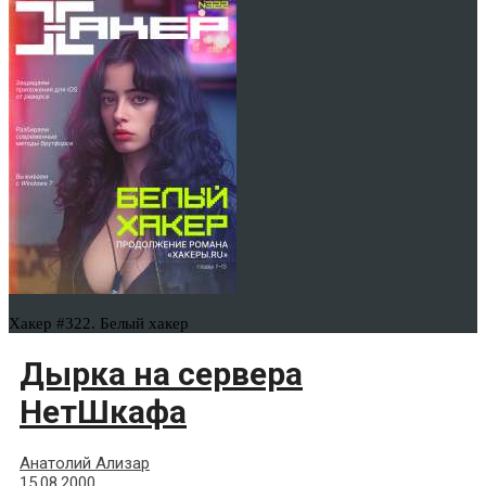
Хакер #322. Белый хакер
Дырка на сервера
НетШкафа
Анатолий Ализар
15.08.2000