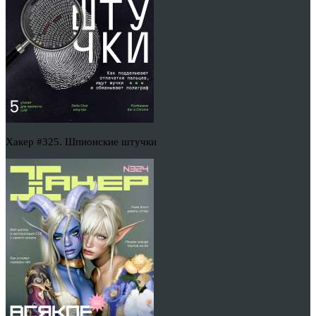
Хакер #325. Шпионские штучки