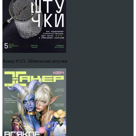
Хакер #325. Шпионские штучки