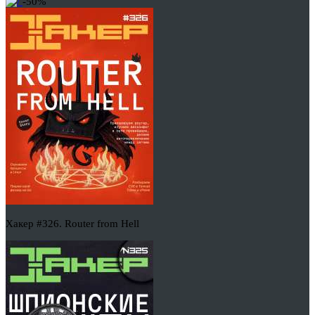
-50%
Хакер #326. Router from Hell