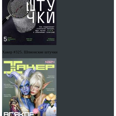
Хакер #325. Шпионские штучки