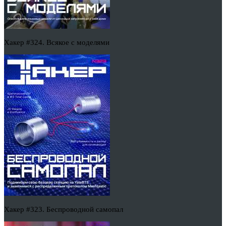
Хакер #324. Всякое с моделями
Хакер #323. Беспроводной самопал