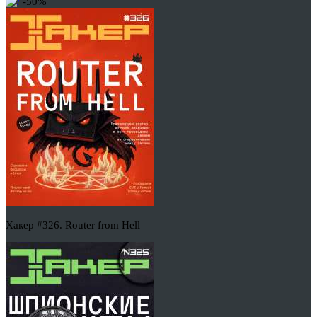
-50%
Хакер #326. Router from Hell