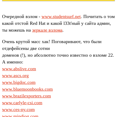
Очередной взлом -
www.studentsurf.net
. Почитать о том
какой отстой Red Hat и какой l33t'ный у сайта админ,
ты можешь на
зеркале взлома
.
Очень крутой масс хак! Поговаривают, что были
отдефейсены две сотни
доменов (!), но абсолютно точно известно о взломе 22.
А именно:
www.abslive.com
www.ascs.org
www.bigdoc.com
www.bluemoonbooks.com
www.brazilexporters.com
www.carlyle-csi.com
www.ces-ny.com
www.mindjog.com