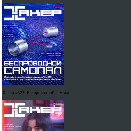
Хакер #323. Беспроводной самопал