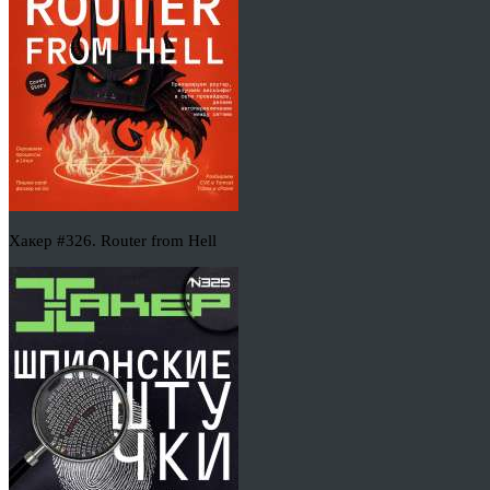
Хакер #326. Router from Hell