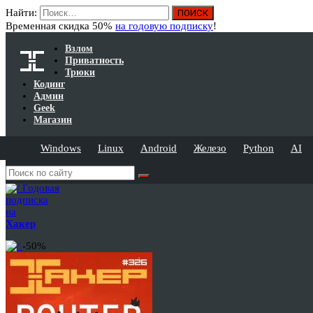
Найти:
Временная скидка 50%
на годовую подписку
!
Взлом
Приватность
Трюки
Кодинг
Админ
Geek
Магазин
Windows
Linux
Android
Железо
Python
AI
Годовая
подписка
на
Хакер
-50%