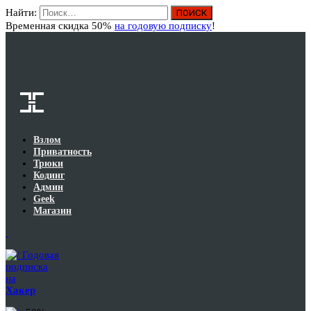
Найти:
Вход
Временная скидка 50%
на годовую подписку
!
Взлом
Приватность
Трюки
Кодинг
Админ
Geek
Магазин
Годовая
подписка
на
Хакер