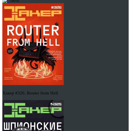
-50%
Хакер #326. Router from Hell