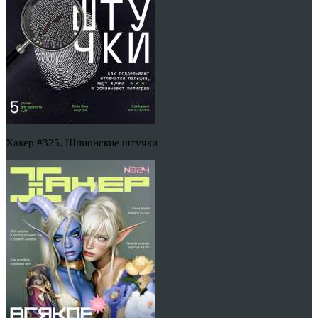
Хакер #325. Шпионские штучки