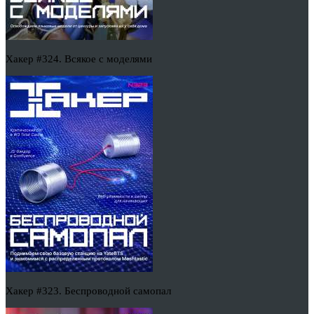
Хакер #324. Всякое с моделями
Хакер #323. Беспроводной самопал