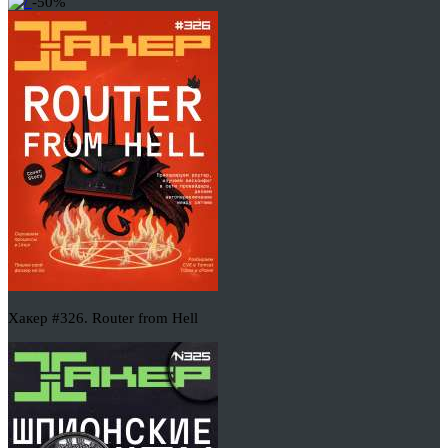
-50%
Хакер #326. Router from Hell