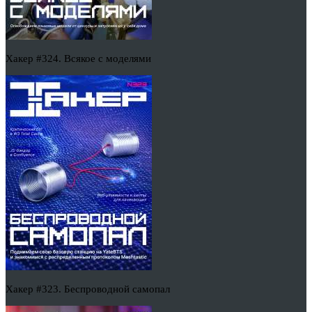
Хакер #324. Всякое с моделями
Хакер #323. Беспроводной самопал