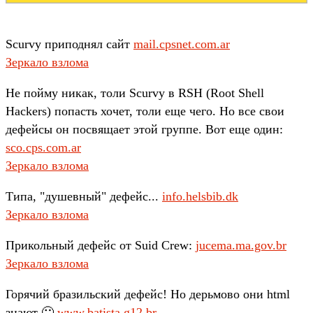
Scurvy приподнял сайт
mail.cpsnet.com.ar
Зеркало взлома
Не пойму никак, толи Scurvy в RSH (Root Shell
Hackers) попасть хочет, толи еще чего. Но все свои
дефейсы он посвящает этой группе. Вот еще один:
sco.cps.com.ar
Зеркало взлома
Типа, "душевный" дефейс...
info.helsbib.dk
Зеркало взлома
Прикольный дефейс от Suid Crew:
jucema.ma.gov.br
Зеркало взлома
Горячий бразильский дефейс! Но дерьмово они html
знают 🙁
www.batista.g12.br