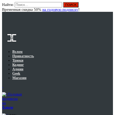
Найти:
Вход
Временная скидка 50%
на годовую подписку
!
Взлом
Приватность
Трюки
Кодинг
Админ
Geek
Магазин
Годовая
подписка
на
Хакер