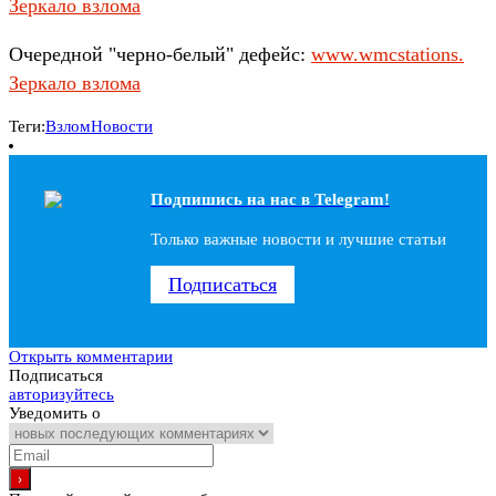
Зеркало взлома
Очередной "черно-белый" дефейс:
www.wmcstations.
Зеркало взлома
Теги:
Взлом
Новости
Подпишись на наc в Telegram!
Только важные новости и лучшие статьи
Подписаться
Открыть комментарии
Подписаться
авторизуйтесь
Уведомить о