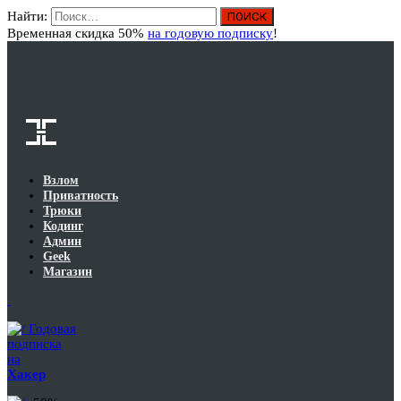
Найти:
Вход
Временная скидка 50%
на годовую подписку
!
Взлом
Приватность
Трюки
Кодинг
Админ
Geek
Магазин
Годовая
подписка
на
Хакер