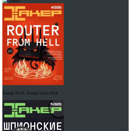
-50%
Хакер #326. Router from Hell