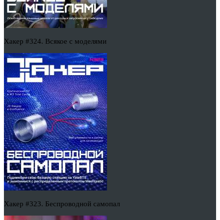
Хакер #324. Всякое с моделями
Хакер #323. Беспроводной самопал