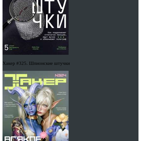
Хакер #325. Шпионские штучки