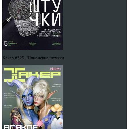
Хакер #325. Шпионские штучки