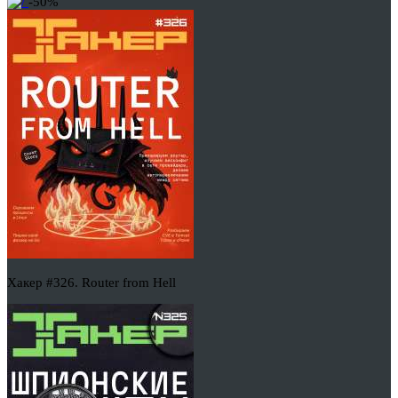
-50%
Хакер #326. Router from Hell