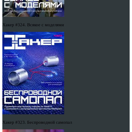
Хакер #324. Всякое с моделями
Хакер #323. Беспроводной самопал