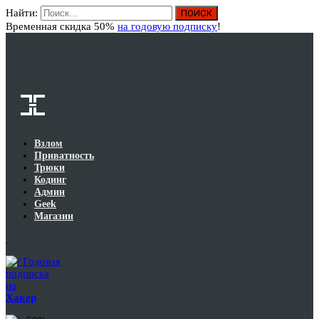
Найти:
Вход
Временная скидка 50%
на годовую подписку
!
Взлом
Приватность
Трюки
Кодинг
Админ
Geek
Магазин
Годовая
подписка
на
Хакер