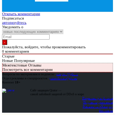
Открыть комментарии
Подписаться
авторизуйтесь
Уведомить о
Пожалуйста, войдите, чтобы прокомментировать
0
комментариев
Старые
Новые
Популярные
Межтекстовые Отзывы
Посмотреть все комментарии
Вопросы по материалам и подписке:
support@glc.ru
Отдел рекламы и спецпроектов:
yakovleva.a@glc.ru
Контент
18+
Сайт защищен Qrator —
самой забойной защитой от DDoS в мире
Подписка для физлиц
Подписка для юрлиц
Реклама на «Хакере»
Контакты