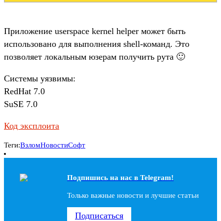
Приложение userspace kernel helper может быть
использовано для выполнения shell-команд. Это
позволяет локальным юзерам получить рута 🙂
Системы уязвимы:
RedHat 7.0
SuSE 7.0
Код эксплоита
Теги:
Взлом
Новости
Софт
Подпишись на наc в Telegram!
Только важные новости и лучшие статьи
Подписаться