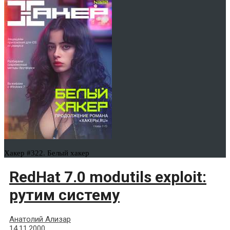
Хакер #322. Белый хакер
RedHat 7.0 modutils exploit:
рутим систему
Анатолий Ализар
14.11.2000