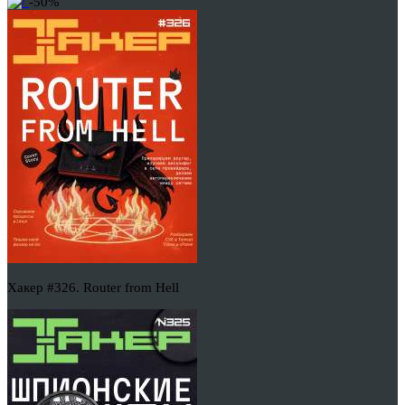
-50%
Хакер #326. Router from Hell