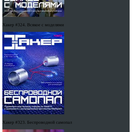
Хакер #324. Всякое с моделями
Хакер #323. Беспроводной самопал