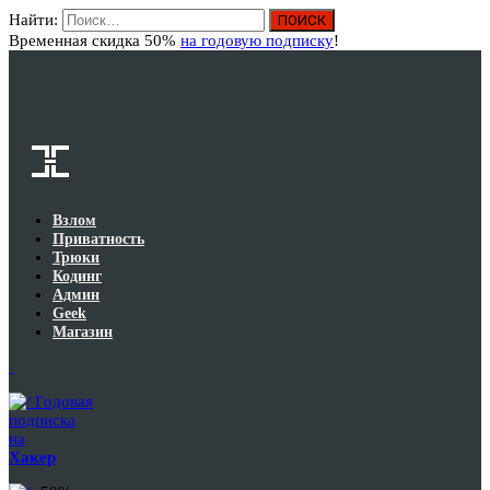
Найти:
Вход
Временная скидка 50%
на годовую подписку
!
Взлом
Приватность
Трюки
Кодинг
Админ
Geek
Магазин
Годовая
подписка
на
Хакер