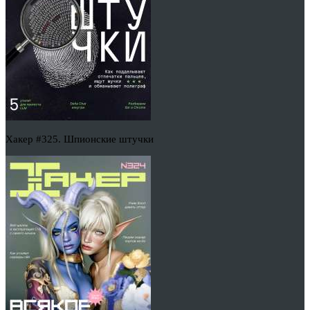
Хакер #325. Шпионские штучки