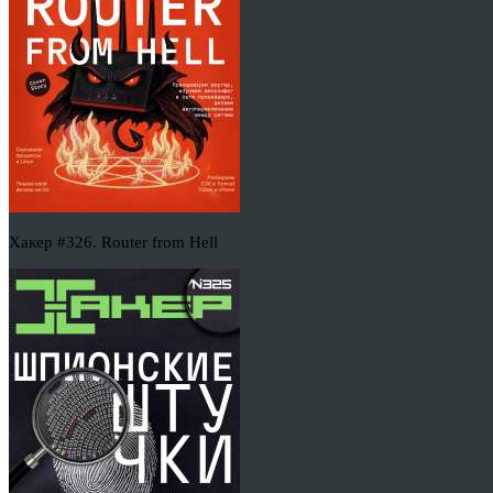
Хакер #326. Router from Hell