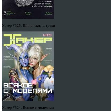
Хакер #325. Шпионские штучки
Хакер #324. Всякое с моделями