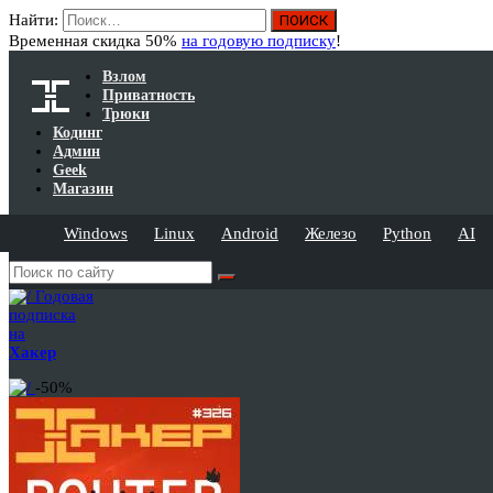
Найти:
Временная скидка 50%
на годовую подписку
!
Взлом
Приватность
Трюки
Кодинг
Админ
Geek
Магазин
Windows
Linux
Android
Железо
Python
AI
Годовая
подписка
на
Хакер
-50%