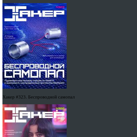
Хакер #323. Беспроводной самопал