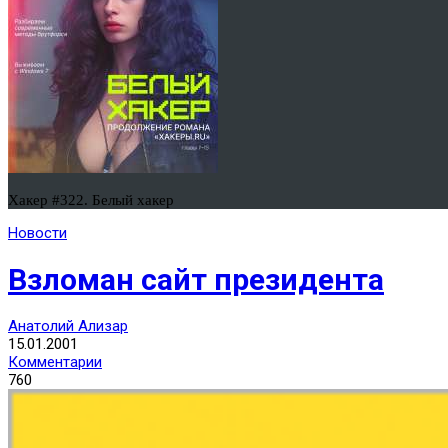
Хакер #322. Белый хакер
Новости
Взломан сайт президента
Анатолий Ализар
15.01.2001
Комментарии
760