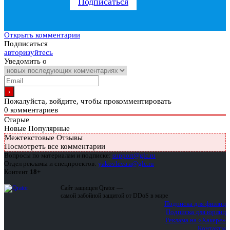
Подписаться
Открыть комментарии
Подписаться
авторизуйтесь
Уведомить о
Пожалуйста, войдите, чтобы прокомментировать
0
комментариев
Старые
Новые
Популярные
Межтекстовые Отзывы
Посмотреть все комментарии
Вопросы по материалам и подписке:
support@glc.ru
Отдел рекламы и спецпроектов:
yakovleva.a@glc.ru
Контент
18+
Сайт защищен Qrator —
самой забойной защитой от DDoS в мире
Подписка для физлиц
Подписка для юрлиц
Реклама на «Хакере»
Контакты