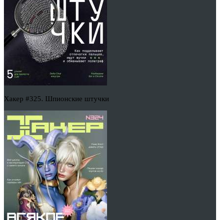
Хакер #325. Шпионские штучки