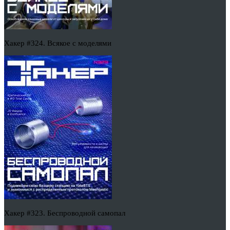
Хакер #324. Всякое с моделями
Хакер #323. Беспроводной самопал