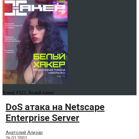
Хакер #322. Белый хакер
DoS атака на Netscape
Enterprise Server
Анатолий Ализар
26.01.2001