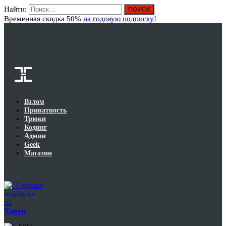
Найти:
Вход
Временная скидка 50%
на годовую подписку
!
Взлом
Приватность
Трюки
Кодинг
Админ
Geek
Магазин
Годовая
подписка
на
Хакер