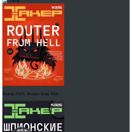
-50%
Хакер #326. Router from Hell