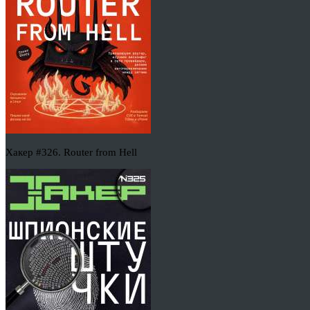
Хакер #326. Router from Hell