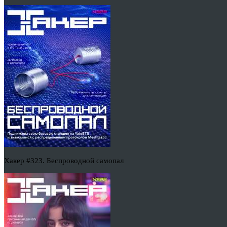
Хакер #323. Беспроводной самопал