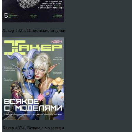
Хакер #325. Шпионские штучки
Хакер #324. Всякое с моделями