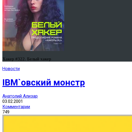
Хакер #322. Белый хакер
Новости
IBM`овский монстр
Анатолий Ализар
03.02.2001
Комментарии
749