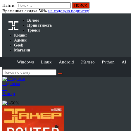
Найти:
Временная скидка 50%
на годовую подписку
!
Взлом
Приватность
Трюки
Кодинг
Админ
Geek
Магазин
Windows
Linux
Android
Железо
Python
AI
Годовая
подписка
на
Хакер
-50%