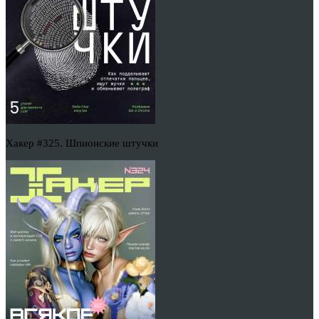
Хакер #325. Шпионские штучки