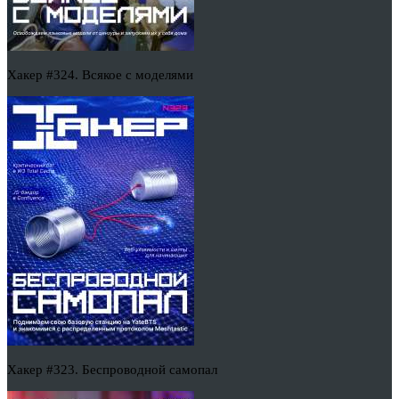
Хакер #324. Всякое с моделями
Хакер #323. Беспроводной самопал