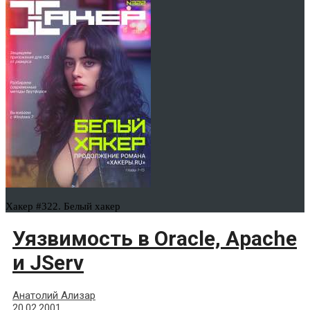
Хакер #322. Белый хакер
Уязвимость в Oracle, Apache
и JServ
Анатолий Ализар
20.02.2001