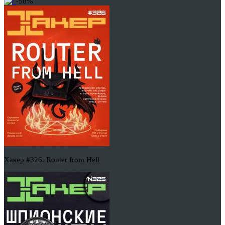
-50%
Хакер #326. Router from Hell