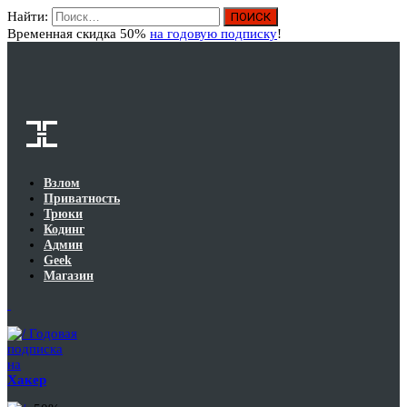
Найти:
Вход
Временная скидка 50%
на годовую подписку
!
Взлом
Приватность
Трюки
Кодинг
Админ
Geek
Магазин
Годовая
подписка
на
Хакер