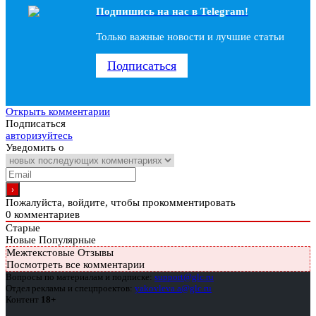
Подпишись на наc в Telegram!
Только важные новости и лучшие статьи
Подписаться
Открыть комментарии
Подписаться
авторизуйтесь
Уведомить о
Пожалуйста, войдите, чтобы прокомментировать
0
комментариев
Старые
Новые
Популярные
Межтекстовые Отзывы
Посмотреть все комментарии
Вопросы по материалам и подписке:
support@glc.ru
Отдел рекламы и спецпроектов:
yakovleva.a@glc.ru
Контент
18+