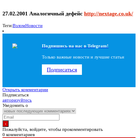
27.02.2001 Аналогичный дефейс
http://nextage.co.uk/
Теги:
Взлом
Новости
Подпишись на наc в Telegram!
Только важные новости и лучшие статьи
Подписаться
Открыть комментарии
Подписаться
авторизуйтесь
Уведомить о
Пожалуйста, войдите, чтобы прокомментировать
0
комментариев