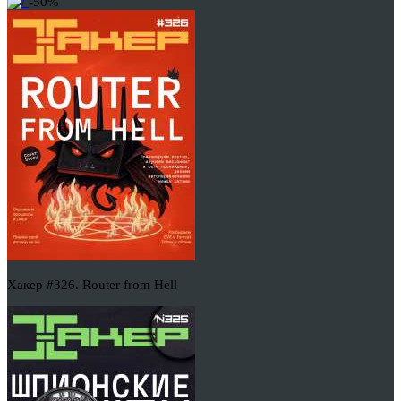
-50%
Хакер #326. Router from Hell