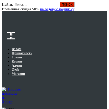
Найти:
Вход
Временная скидка 50%
на годовую подписку
!
Взлом
Приватность
Трюки
Кодинг
Админ
Geek
Магазин
Годовая
подписка
на
Хакер