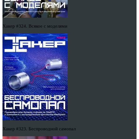
Хакер #324. Всякое с моделями
Хакер #323. Беспроводной самопал