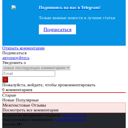
Подпишись на наc в Telegram!
Только важные новости и лучшие статьи
Подписаться
Открыть комментарии
Подписаться
авторизуйтесь
Уведомить о
Пожалуйста, войдите, чтобы прокомментировать
0
комментариев
Старые
Новые
Популярные
Межтекстовые Отзывы
Посмотреть все комментарии
Вопросы по материалам и подписке:
support@glc.ru
Отдел рекламы и спецпроектов:
yakovleva.a@glc.ru
Контент
18+