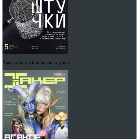
Хакер #325. Шпионские штучки