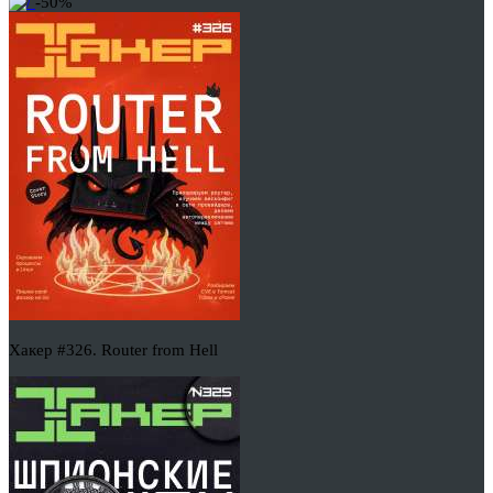
-50%
Хакер #326. Router from Hell