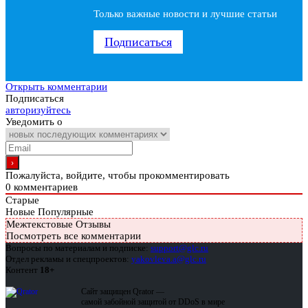
Только важные новости и лучшие статьи
Подписаться
Открыть комментарии
Подписаться
авторизуйтесь
Уведомить о
Пожалуйста, войдите, чтобы прокомментировать
0
комментариев
Старые
Новые
Популярные
Межтекстовые Отзывы
Посмотреть все комментарии
Вопросы по материалам и подписке:
support@glc.ru
Отдел рекламы и спецпроектов:
yakovleva.a@glc.ru
Контент
18+
Сайт защищен Qrator —
самой забойной защитой от DDoS в мире