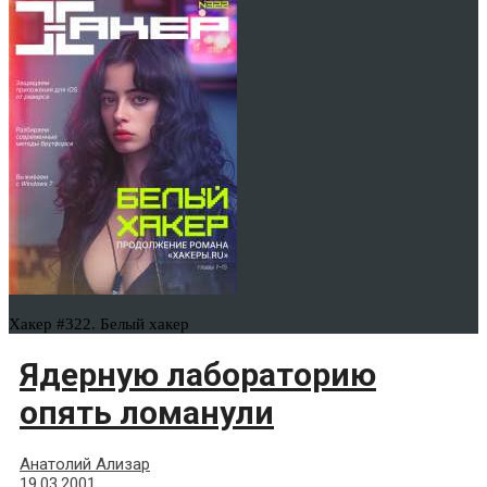
Хакер #322. Белый хакер
Ядерную лабораторию
опять ломанули
Анатолий Ализар
19.03.2001