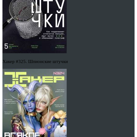
Хакер #325. Шпионские штучки