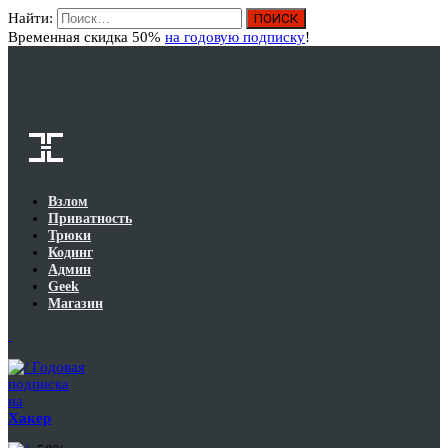
Найти:
Вход
Временная скидка 50%
на годовую подписку
!
Взлом
Приватность
Трюки
Кодинг
Админ
Geek
Магазин
Годовая
подписка
на
Хакер