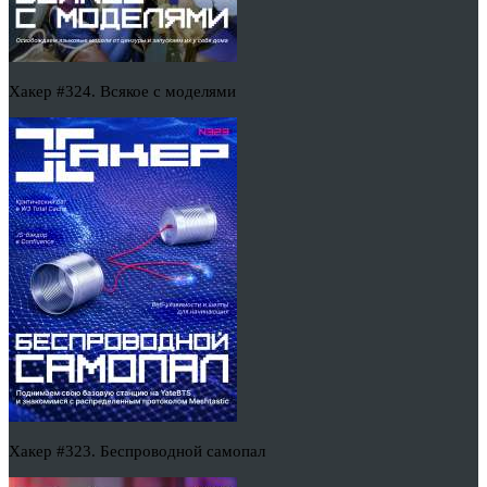
Хакер #324. Всякое с моделями
Хакер #323. Беспроводной самопал