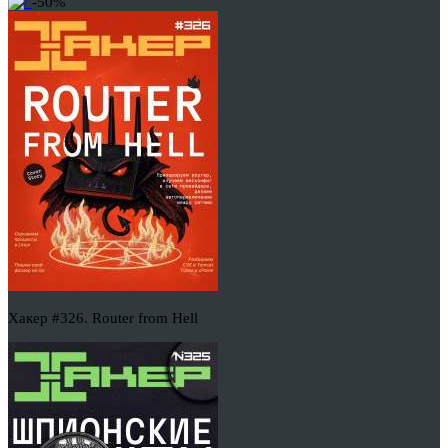
-50%
Хакер #326. Router from Hell