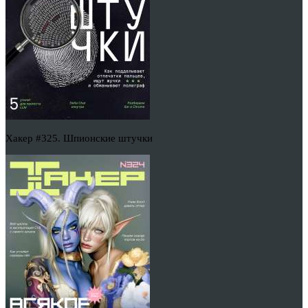
Хакер #325. Шпионские штучки