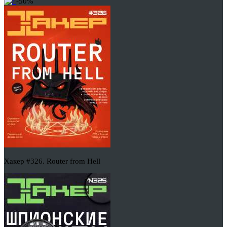
-50%
Хакер #326. Router from Hell