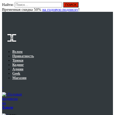
Найти:
Вход
Временная скидка 50%
на годовую подписку
!
Взлом
Приватность
Трюки
Кодинг
Админ
Geek
Магазин
Годовая
подписка
на
Хакер