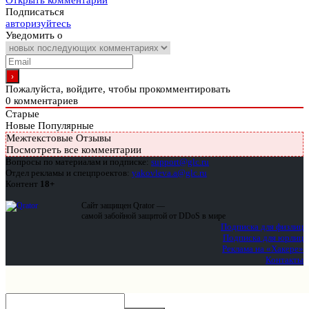
Открыть комментарии
Подписаться
авторизуйтесь
Уведомить о
Пожалуйста, войдите, чтобы прокомментировать
0
комментариев
Старые
Новые
Популярные
Межтекстовые Отзывы
Посмотреть все комментарии
Вопросы по материалам и подписке:
support@glc.ru
Отдел рекламы и спецпроектов:
yakovleva.a@glc.ru
Контент
18+
Сайт защищен Qrator —
самой забойной защитой от DDoS в мире
Подписка для физлиц
Подписка для юрлиц
Реклама на «Хакере»
Контакты