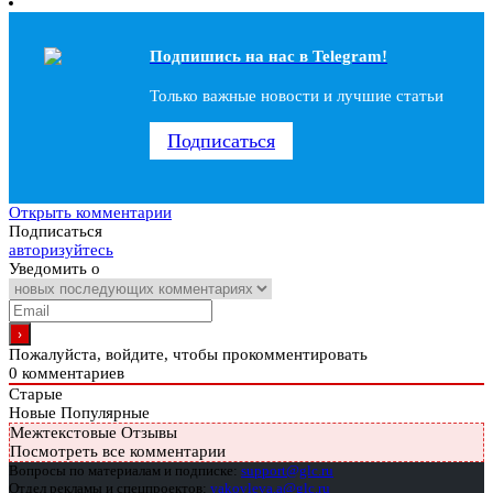
Подпишись на наc в Telegram!
Только важные новости и лучшие статьи
Подписаться
Открыть комментарии
Подписаться
авторизуйтесь
Уведомить о
Пожалуйста, войдите, чтобы прокомментировать
0
комментариев
Старые
Новые
Популярные
Межтекстовые Отзывы
Посмотреть все комментарии
Вопросы по материалам и подписке:
support@glc.ru
Отдел рекламы и спецпроектов:
yakovleva.a@glc.ru