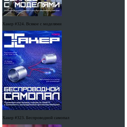
Хакер #324. Всякое с моделями
Хакер #323. Беспроводной самопал