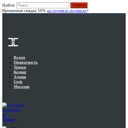
Найти:
Вход
Временная скидка 50%
на годовую подписку
!
Взлом
Приватность
Трюки
Кодинг
Админ
Geek
Магазин
Годовая
подписка
на
Хакер