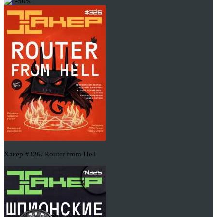
-50%
Хакер #326. Router from Hell