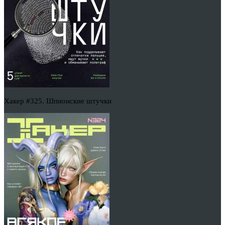
Хакер #325. Шпионские штучки