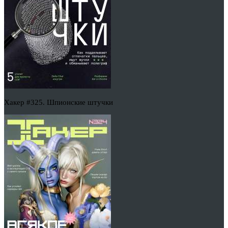
Хакер #325. Шпионские штучки