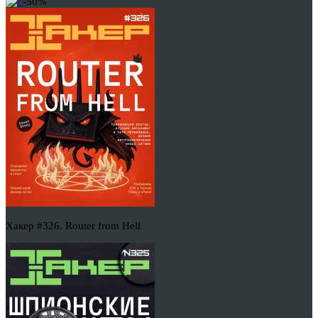
-50%
Хакер #326. Router from Hell