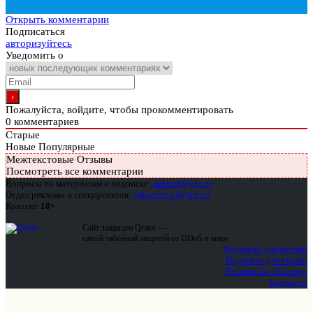
Открыть комментарии
Подписаться
авторизуйтесь
Уведомить о
Пожалуйста, войдите, чтобы прокомментировать
0
комментариев
Старые
Новые
Популярные
Межтекстовые Отзывы
Посмотреть все комментарии
Вопросы по материалам и подписке:
support@glc.ru
Отдел рекламы и спецпроектов:
yakovleva.a@glc.ru
Контент
18+
Сайт защищен Qrator —
самой забойной защитой от DDoS в мире
Подписка для физлиц
Подписка для юрлиц
Реклама на «Хакере»
Контакты