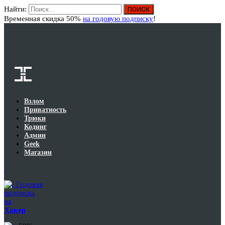
Найти:
Вход
Временная скидка 50%
на годовую подписку
!
Взлом
Приватность
Трюки
Кодинг
Админ
Geek
Магазин
Годовая
подписка
на
Хакер