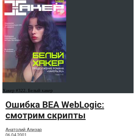
Хакер #322. Белый хакер
Ошибка BEA WebLogic:
смотрим скрипты
Анатолий Ализар
06.04.2001