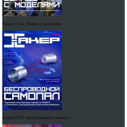
Хакер #324. Всякое с моделями
Хакер #323. Беспроводной самопал