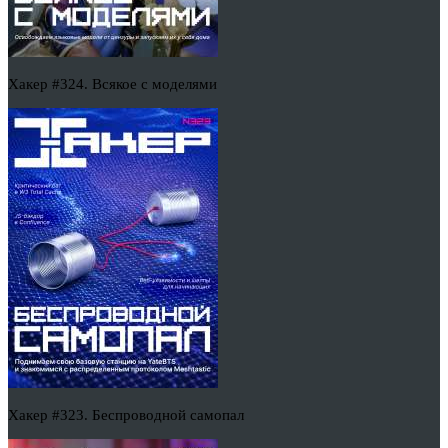
Хакер #324. Всякое с моделями
Хакер #323. Беспроводной самопал