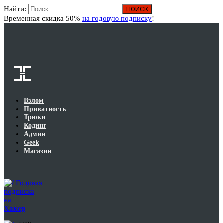
Найти:
Вход
Временная скидка 50%
на годовую подписку
!
Взлом
Приватность
Трюки
Кодинг
Админ
Geek
Магазин
Годовая
подписка
на
Хакер