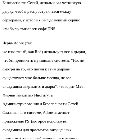
Безопасности Сетей, использовал четвертую
дырку, чтобы распространяться между
серверами, у которых был доменный сервис
или был установлен софт DNS.
Червь Adore (так
же известный, как Red) использует все 4 дырки,
чтобы проникать в уязвимые системы. “Но, не
смотря на то, что патчи к этим дыркам
существуют уже больше месяца, не все
сисадмины закрыли эти дыры”, - говорит Мэтт
Фирнау, аналитик Института
Администрирования и Безопасности Сетей.
Оказавшись в системе, Adore заменяет
приложение PS (которое используют
сисадмины для просмотра запущенных
программ) на свое собственное, в котором