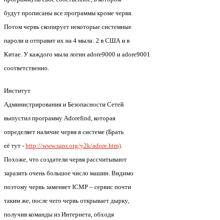
будут прописаны все программы кроме червя.
Потом червь скопирует некоторые системные
пароли и отправит их на 4 мыла: 2 в США и в
Китае. У каждого мыла логин adore9000 и adore9001
соответственно.
Институт
Администрирования и Безопасности Сетей
выпустил программу Adorefind, которая
определяет наличие червя в системе (Брать
её тут -
http://www.sans.org/y2k/adore.htm)
.
Похоже, что создатели червя рассчитывают
заразить очень большое число машин. Видимо
поэтому червь заменяет ICMP – сервис почти
таким же, после чего червь открывает дырку,
получив команды из Интернета, обходя