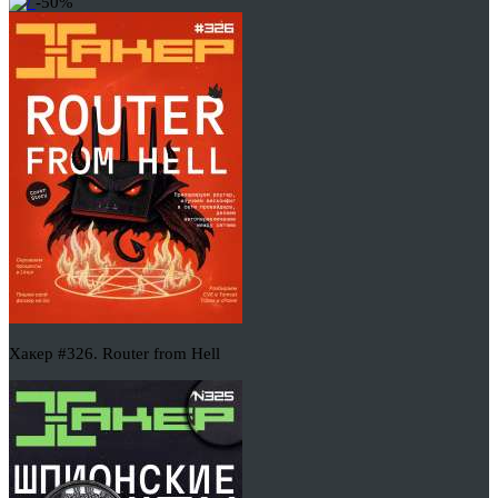
-50%
Хакер #326. Router from Hell