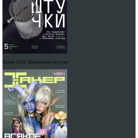
Хакер #325. Шпионские штучки