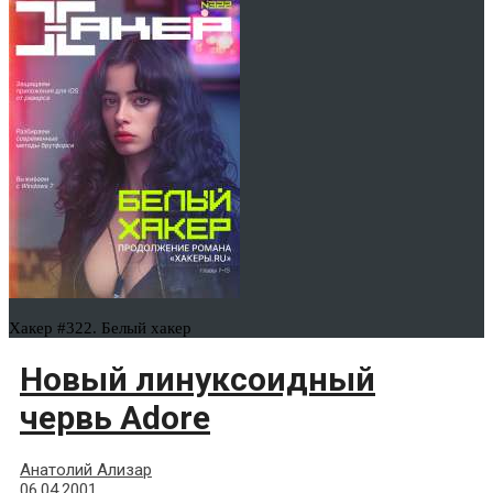
Хакер #322. Белый хакер
Новый линуксоидный
червь Adore
Анатолий Ализар
06.04.2001