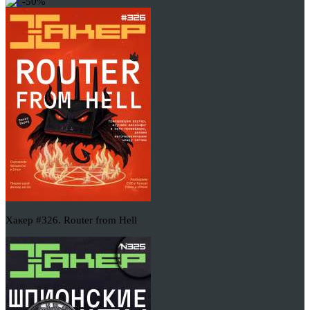
-50%
Хакер #326. Router from Hell