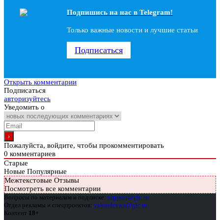
Подпишись на наc в Telegram!
Только важные новости и лучшие статьи
Подписаться
Открыть комментарии
Подписаться
авторизуйтесь
Уведомить о
Пожалуйста, войдите, чтобы прокомментировать
0
комментариев
Старые
Новые
Популярные
Межтекстовые Отзывы
Посмотреть все комментарии
Вопросы по материалам и подписке:
support@glc.ru
Отдел рекламы и спецпроектов:
yakovleva.a@glc.ru
Контент
18+