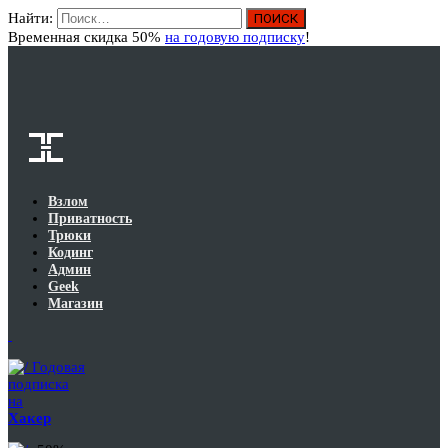
Найти:
Вход
Временная скидка 50%
на годовую подписку
!
Взлом
Приватность
Трюки
Кодинг
Админ
Geek
Магазин
Годовая
подписка
на
Хакер