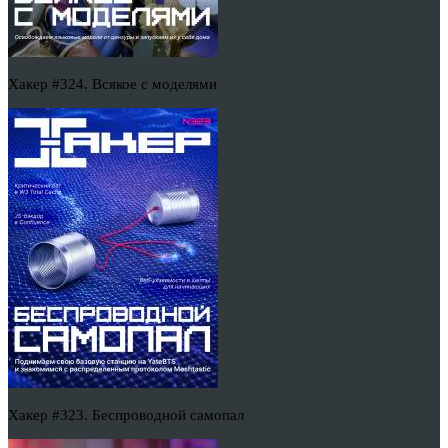
Хакер #324. Всякое с моделями
Хакер #323. Беспроводной самопал