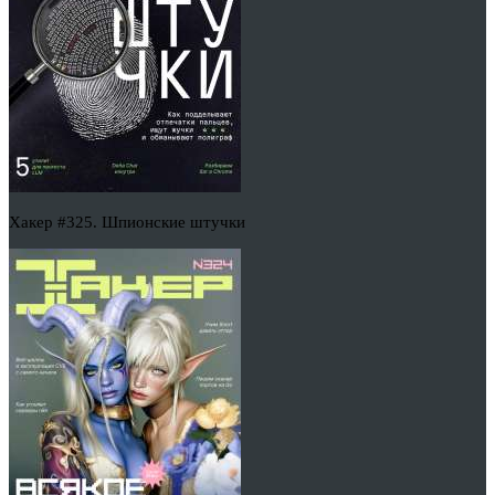
Хакер #325. Шпионские штучки