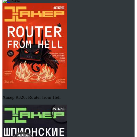
-50%
Хакер #326. Router from Hell