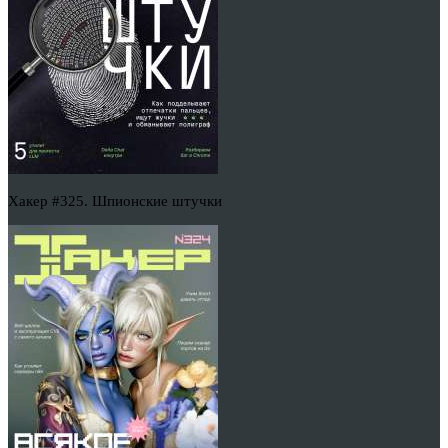
Хакер #325. Шпионские штучки