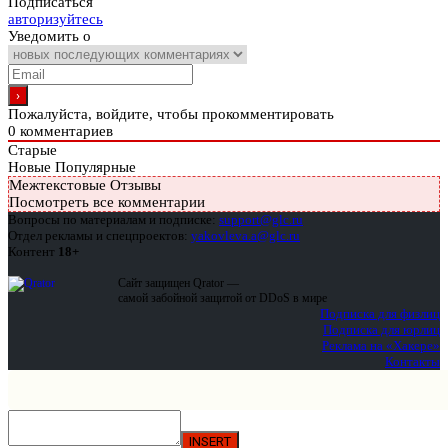
Подписаться
авторизуйтесь
Уведомить о
Пожалуйста, войдите, чтобы прокомментировать
0
комментариев
Старые
Новые
Популярные
Межтекстовые Отзывы
Посмотреть все комментарии
Вопросы по материалам и подписке:
support@glc.ru
Отдел рекламы и спецпроектов:
yakovleva.a@glc.ru
Контент
18+
Сайт защищен Qrator —
самой забойной защитой от DDoS в мире
Подписка для физлиц
Подписка для юрлиц
Реклама на «Хакере»
Контакты
INSERT