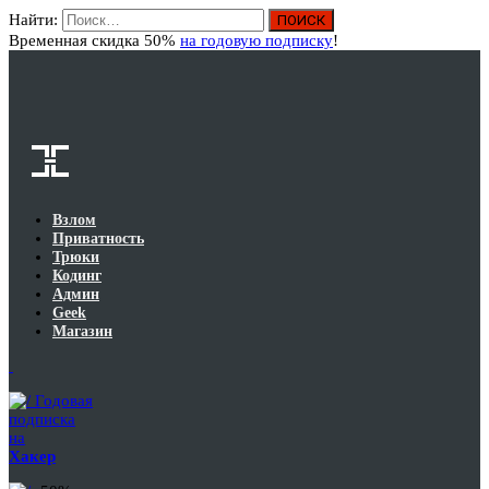
Найти:
Вход
Временная скидка 50%
на годовую подписку
!
Взлом
Приватность
Трюки
Кодинг
Админ
Geek
Магазин
Годовая
подписка
на
Хакер