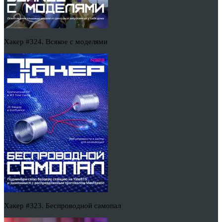
Хакер #324. Всякое с моделями
Хакер #323. Беспроводной самопал