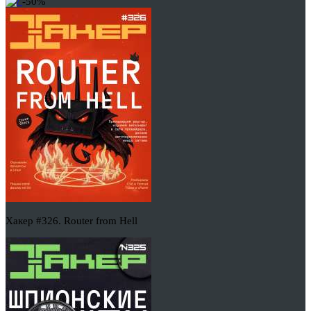
-50%
Хакер #326. Router from Hell