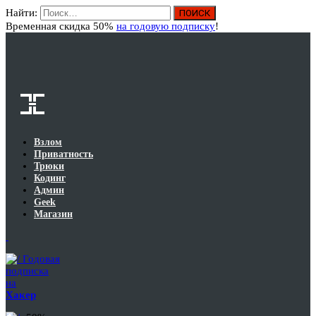
Найти:
Вход
Временная скидка 50%
на годовую подписку
!
Взлом
Приватность
Трюки
Кодинг
Админ
Geek
Магазин
Годовая
подписка
на
Хакер