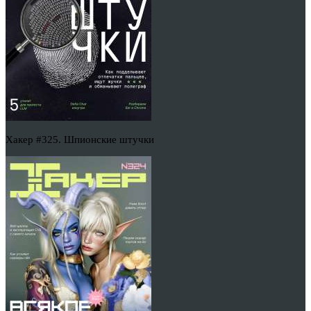
Хакер #325. Шпионские штучки