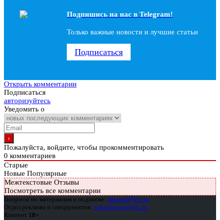
Подпишись на наc в Telegram!
Только важные новости и лучшие статьи
Подписаться
Открыть комментарии
Подписаться
авторизуйтесь
Уведомить о
Пожалуйста, войдите, чтобы прокомментировать
0
комментариев
Старые
Новые
Популярные
Межтекстовые Отзывы
Посмотреть все комментарии
Вопросы по материалам и подписке:
support@glc.ru
Отдел рекламы и спецпроектов:
yakovleva.a@glc.ru
Контент
18+