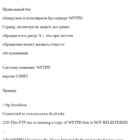
Прикольный баг
обнаружен в популярном ftp-сервере WFTPD.
Сервер, несмотря на запрет, все равно
обращается к диску А:\, что при частом
обращении может вызвать отказ от
обслуживания.
Система уязвимая: WFTPD
версии 3.00R5
Пример:
> ftp localhost
Connected to xxxxxxxxxx.rh.rit.edu.
220-This FTP site is running a copy of WFTPD that is NOT REGISTERED
..
220 WFTPD 3.0 service (by Texas Imperial Software) ready for new user