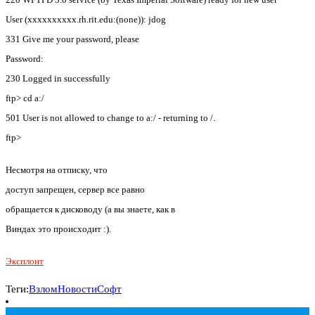
User (xxxxxxxxxx.rh.rit.edu:(none)): jdog
331 Give me your password, please
Password:
230 Logged in successfully
ftp> cd a:/
501 User is not allowed to change to a:/ - returning to /.
ftp>
Несмотря на отписку, что
доступ запрещен, сервер все равно
обращается к дисководу (а вы знаете, как в
Виндах это происходит :).
Эксплоит
Теги:
Взлом
Новости
Софт