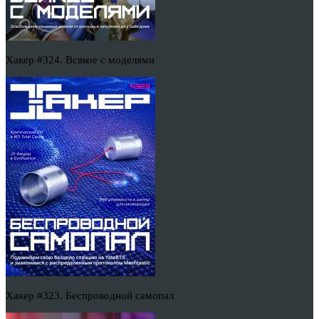
Хакер #324. Всякое с моделями
Хакер #323. Беспроводной самопал