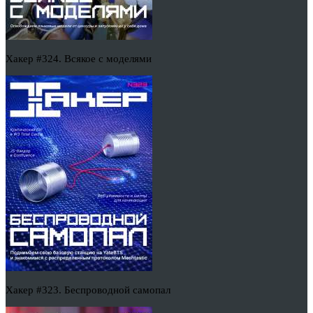
Хакер #324. Всякое с моделями
Хакер #323. Беспроводной самопал