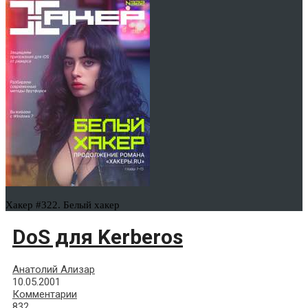
Хакер #322. Белый хакер
DoS для Kerberos
Анатолий Ализар
10.05.2001
Комментарии
832