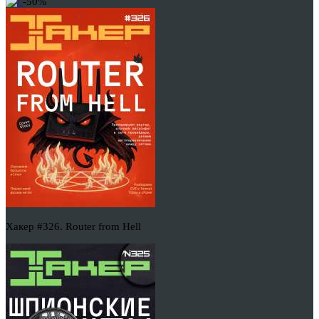
-50%
Хакер #326. Router from Hell