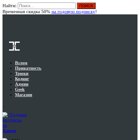
Найти:
Вход
Временная скидка 50%
на годовую подписку
!
Взлом
Приватность
Трюки
Кодинг
Админ
Geek
Магазин
Годовая
подписка
на
Хакер