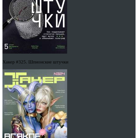
Хакер #325. Шпионские штучки