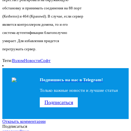
обстановку и принимать соединения на 88 порт
(Kerberos) и 464 (Kpasswd). В случае, если сервер
является контроллером домена, то и его
система аутентификации благополучно
умирает. Для избавления придется
перегружать сервер.
Теги:
Взлом
Новости
Софт
Подпишись на наc в Telegram!
Только важные новости и лучшие статьи
Подписаться
Открыть комментарии
Подписаться