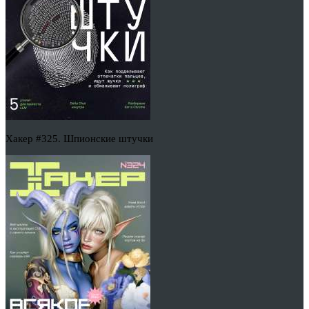
Хакер #325. Шпионские штучки