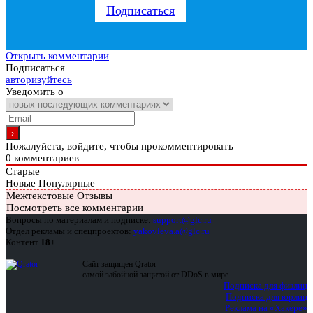
Подписаться
Открыть комментарии
Подписаться
авторизуйтесь
Уведомить о
Пожалуйста, войдите, чтобы прокомментировать
0
комментариев
Старые
Новые
Популярные
Межтекстовые Отзывы
Посмотреть все комментарии
Вопросы по материалам и подписке:
support@glc.ru
Отдел рекламы и спецпроектов:
yakovleva.a@glc.ru
Контент
18+
Сайт защищен Qrator —
самой забойной защитой от DDoS в мире
Подписка для физлиц
Подписка для юрлиц
Реклама на «Хакере»