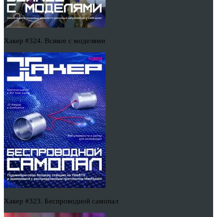
Хакер #324. Всякое с моделями
Хакер #323. Беспроводной самопал