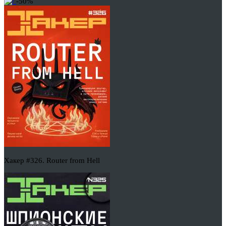
-50%
Хакер #326. Router from Hell