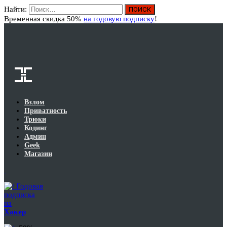
Найти:
Вход
Временная скидка 50%
на годовую подписку
!
Взлом
Приватность
Трюки
Кодинг
Админ
Geek
Магазин
Годовая
подписка
на
Хакер