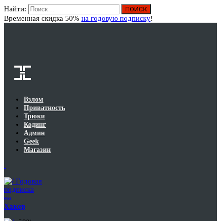
Найти:
Вход
Временная скидка 50%
на годовую подписку
!
Взлом
Приватность
Трюки
Кодинг
Админ
Geek
Магазин
Годовая
подписка
на
Хакер