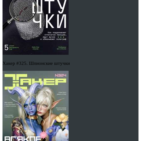
Хакер #325. Шпионские штучки