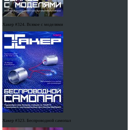
Хакер #324. Всякое с моделями
Хакер #323. Беспроводной самопал