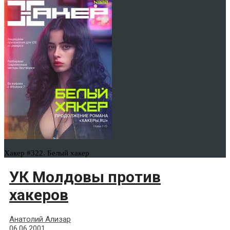
Хакер #322. Белый хакер
УК Молдовы против
хакеров
Анатолий Ализар
06.06.2001