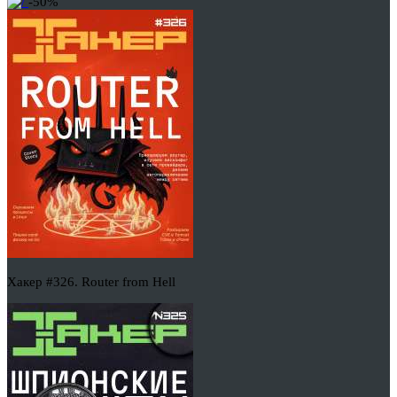
-50%
Хакер #326. Router from Hell