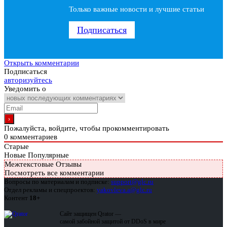
Только важные новости и лучшие статьи
Подписаться
Открыть комментарии
Подписаться
авторизуйтесь
Уведомить о
Пожалуйста, войдите, чтобы прокомментировать
0
комментариев
Старые
Новые
Популярные
Межтекстовые Отзывы
Посмотреть все комментарии
Вопросы по материалам и подписке:
support@glc.ru
Отдел рекламы и спецпроектов:
yakovleva.a@glc.ru
Контент
18+
Сайт защищен Qrator —
самой забойной защитой от DDoS в мире