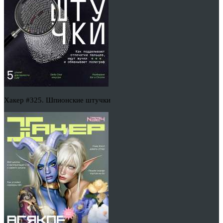
Хакер #325. Шпионские штучки