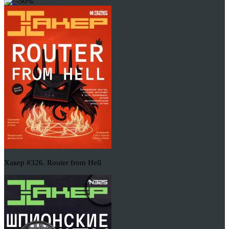
-50%
Хакер #326. Router from Hell