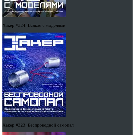
Хакер #324. Всякое с моделями
Хакер #323. Беспроводной самопал