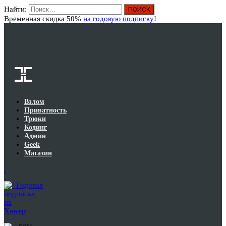
Найти:
Вход
Временная скидка 50%
на годовую подписку
!
Взлом
Приватность
Трюки
Кодинг
Админ
Geek
Магазин
Годовая
подписка
на
Хакер