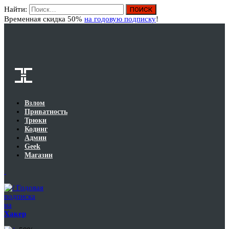
Найти:
Вход
Временная скидка 50%
на годовую подписку
!
Взлом
Приватность
Трюки
Кодинг
Админ
Geek
Магазин
Годовая
подписка
на
Хакер