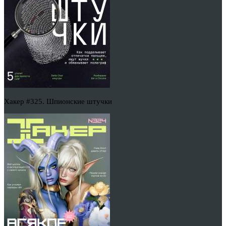
Хакер #325. Шпионские штучки