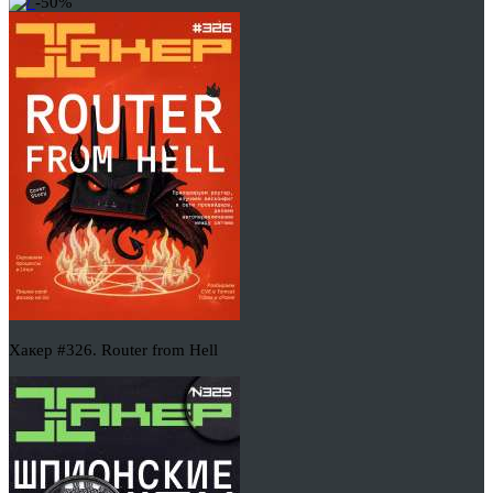
-50%
Хакер #326. Router from Hell