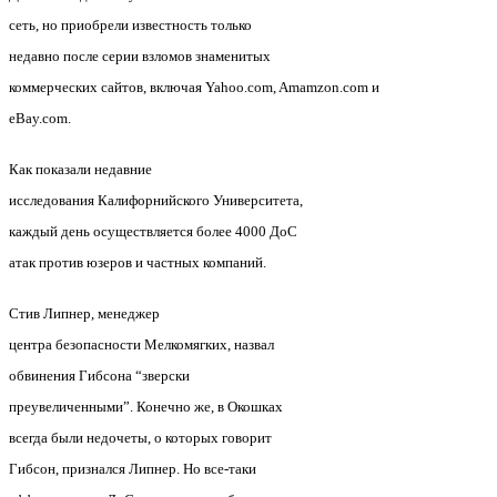
сеть, но приобрели известность только
недавно после серии взломов знаменитых
коммерческих сайтов, включая Yahoo.com, Amamzon.com и
eBay.com.
Как показали недавние
исследования Калифорнийского Университета,
каждый день осуществляется более 4000 ДоС
атак против юзеров и частных компаний.
Стив Липнер, менеджер
центра безопасности Мелкомягких, назвал
обвинения Гибсона “зверски
преувеличенными”. Конечно же, в Окошках
всегда были недочеты, о которых говорит
Гибсон, признался Липнер. Но все-таки