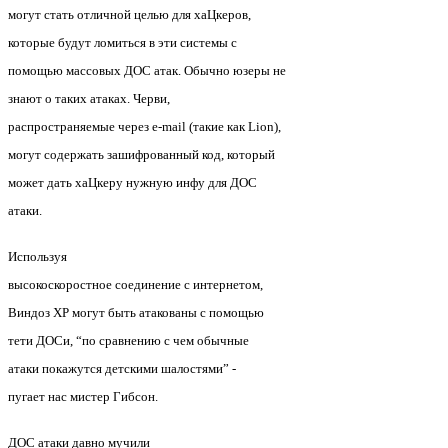
могут стать отличной целью для хаЦкеров,
которые будут ломиться в эти системы с
помощью массовых ДОС атак. Обычно юзеры не
знают о таких атаках. Черви,
распространяемые через e-mail (такие как Lion),
могут содержать зашифрованный код, который
может дать хаЦкеру нужную инфу для ДОС
атаки.
Используя
высокоскоростное соединение с интернетом,
Виндоз ХР могут быть атакованы с помощью
тети ДОСи, “по сравнению с чем обычные
атаки покажутся детскими шалостями” -
пугает нас мистер Гибсон.
ДОС атаки давно мучили