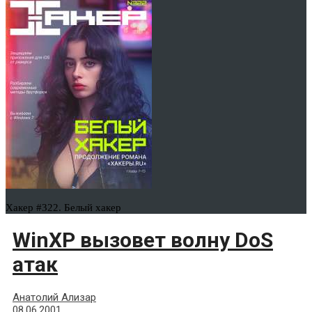
Хакер #322. Белый хакер
WinXP вызовет волну DoS
атак
Анатолий Ализар
08.06.2001