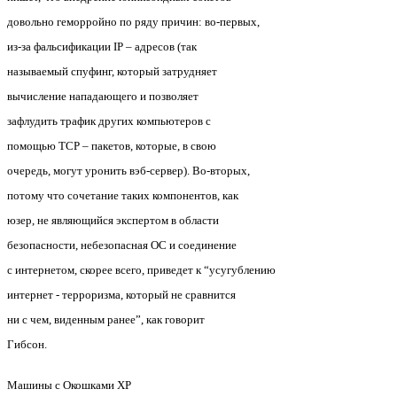
довольно геморройно по ряду причин: во-первых,
из-за фальсификации IP – адресов (так
называемый спуфинг, который затрудняет
вычисление нападающего и позволяет
зафлудить трафик других компьютеров с
помощью TCP – пакетов, которые, в свою
очередь, могут уронить вэб-сервер). Во-вторых,
потому что сочетание таких компонентов, как
юзер, не являющийся экспертом в области
безопасности, небезопасная ОС и соединение
с интернетом, скорее всего, приведет к “усугублению
интернет - терроризма, который не сравнится
ни с чем, виденным ранее”, как говорит
Гибсон.
Машины с Окошками ХР