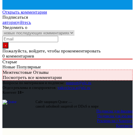
Открыть комментарии
Подписаться
авторизуйтесь
Уведомить о
Пожалуйста, войдите, чтобы прокомментировать
0
комментариев
Старые
Новые
Популярные
Межтекстовые Отзывы
Посмотреть все комментарии
Вопросы по материалам и подписке:
support@glc.ru
Отдел рекламы и спецпроектов:
yakovleva.a@glc.ru
Контент
18+
Сайт защищен Qrator —
самой забойной защитой от DDoS в мире
Подписка для физлиц
Подписка для юрлиц
Реклама на «Хакере»
Контакты