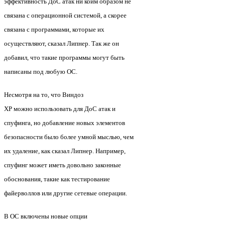
эффективность ДоС атак ни коим образом не
связана с операционной системой, а скорее
связана с программами, которые их
осуществляют, сказал Липнер. Так же он
добавил, что такие программы могут быть
написаны под любую ОС.
Несмотря на то, что Виндоз
ХР можно использовать для ДоС атак и
спуфинга, но добавление новых элементов
безопасности было более умной мыслью, чем
их удаление, как сказал Липнер. Например,
спуфинг может иметь довольно законные
обоснования, такие как тестирование
файерволлов или другие сетевые операции.
В ОС включены новые опции