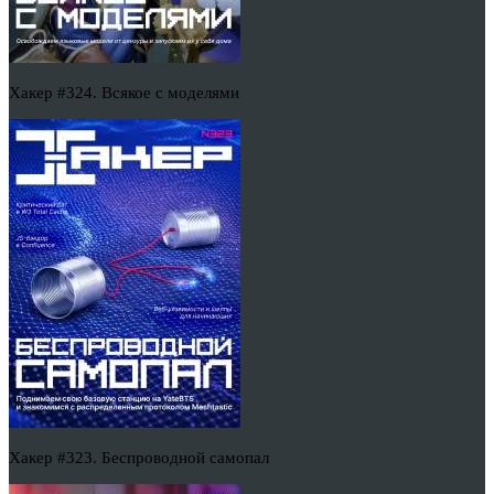
Хакер #324. Всякое с моделями
Хакер #323. Беспроводной самопал