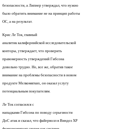
безопасности, а Липнер утверждал, что нужно
было обратить внимание не на принцип работы
ОС, а на результат.
Крис Ле Ток, главный
аналитик калифорнийской исследовательской
конторы, утверждает, что проверить
правомерность утверждений Гибсона
довольно трудно. Но, все же, обратив такое
внимание на проблемы безопасности в новом
продукте Мелкомягких, он оказал услугу
потенциальным покупателям.
Ле Ток согласился с
нападками Гибсона по поводу серьезности
ДоС атак и сказал, что файерволл в Виндоз ХР
функционирует скорее как система