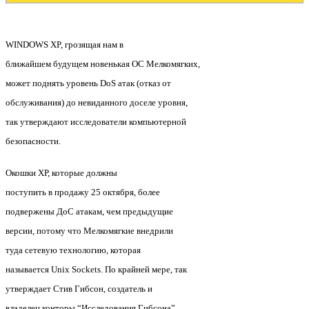
WINDOWS XP, грозящая нам в
ближайшем будущем новенькая ОС Мелкомягких,
может поднять уровень DoS атак (отказ от
обслуживания) до невиданного доселе уровня,
так утверждают исследователи компьютерной
безопасности.
Окошки ХР, которые должны
поступить в продажу 25 октября, более
подвержены ДоС атакам, чем предыдущие
версии, потому что Мелкомягкие внедрили
туда сетевую технологию, которая
называется Unix Sockets. По крайней мере, так
утверждает Стив Гибсон, создатель и
владелец конторы “Исследования Гибсона”,