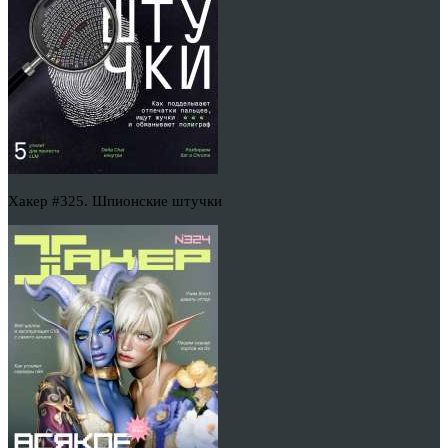
Хакер #325. Шпионские штучки