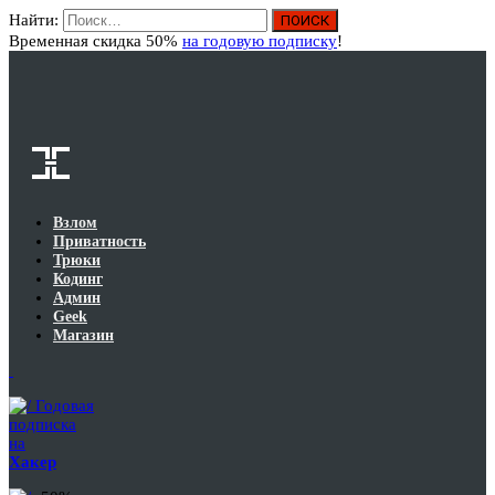
Найти:
Вход
Временная скидка 50%
на годовую подписку
!
Взлом
Приватность
Трюки
Кодинг
Админ
Geek
Магазин
Годовая
подписка
на
Хакер