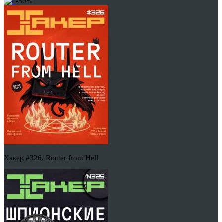
-50%
Хакер #326. Router from Hell