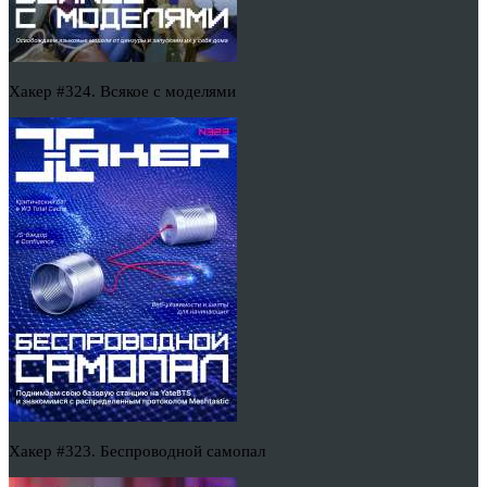
Хакер #324. Всякое с моделями
Хакер #323. Беспроводной самопал