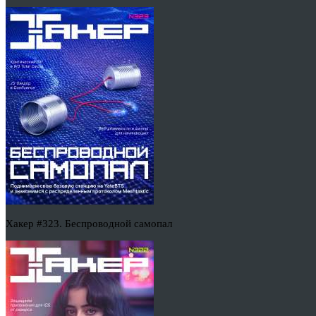
Хакер #323. Беспроводной самопал