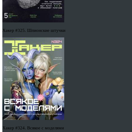
Хакер #325. Шпионские штучки
Хакер #324. Всякое с моделями