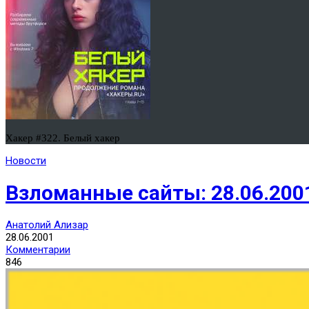
Хакер #322. Белый хакер
Новости
Взломанные сайты: 28.06.200
Анатолий Ализар
28.06.2001
Комментарии
846