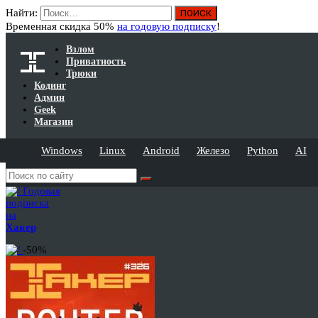
Найти:
Временная скидка 50%
на годовую подписку
!
Взлом
Приватность
Трюки
Кодинг
Админ
Geek
Магазин
Windows
Linux
Android
Железо
Python
AI
Годовая
подписка
на
Хакер
-50%