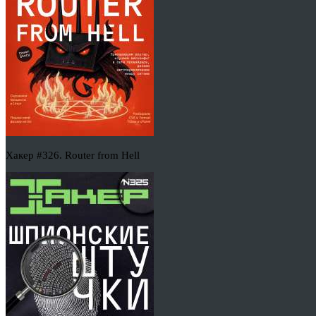
Хакер #326. Router from Hell