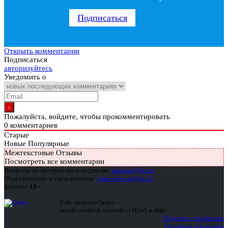
Подписаться
Открыть комментарии
Подписаться
авторизуйтесь
Уведомить о
Пожалуйста, войдите, чтобы прокомментировать
0
комментариев
Старые
Новые
Популярные
Межтекстовые Отзывы
Посмотреть все комментарии
Вопросы по материалам и подписке:
support@glc.ru
Отдел рекламы и спецпроектов:
yakovleva.a@glc.ru
Контент
18+
Сайт защищен Qrator —
самой забойной защитой от DDoS в мире
Подписка для физлиц
Подписка для юрлиц