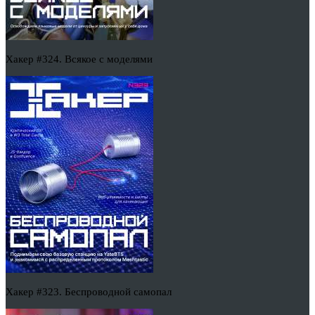
Хакер #324. Всякое с моделями
Хакер #323. Беспроводной самопал