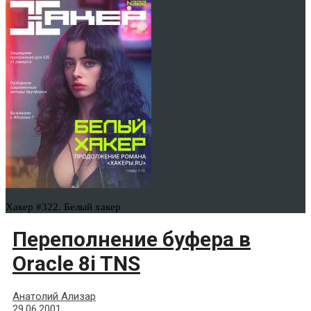
Хакер #322. Белый хакер
Переполнение буфера в
Oracle 8i TNS
Анатолий Ализар
29.06.2001