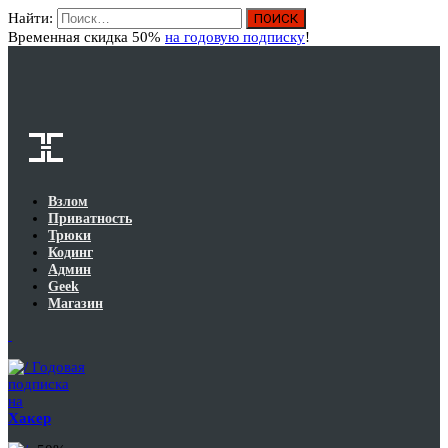
Найти:
Вход
Временная скидка 50%
на годовую подписку
!
Взлом
Приватность
Трюки
Кодинг
Админ
Geek
Магазин
Годовая
подписка
на
Хакер