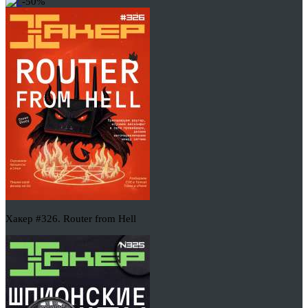
-50%
Хакер #326. Router from Hell