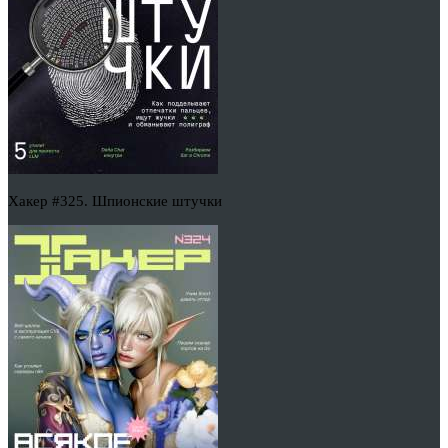
Хакер #325. Шпионские штучки