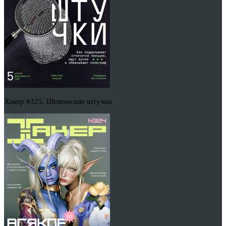
Хакер #325. Шпионские штучки