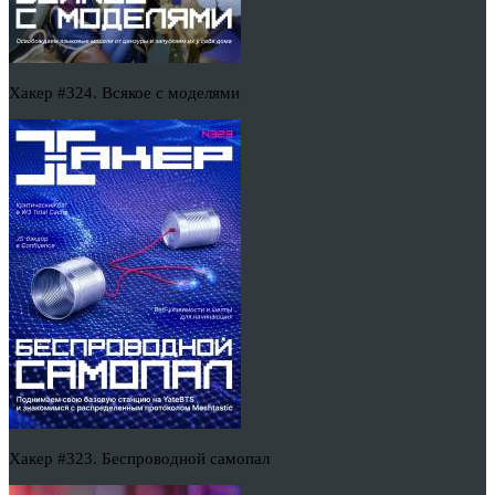
Хакер #324. Всякое с моделями
Хакер #323. Беспроводной самопал