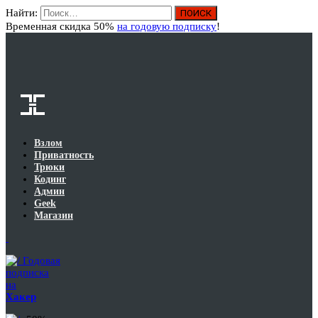
Найти:
Вход
Временная скидка 50%
на годовую подписку
!
Взлом
Приватность
Трюки
Кодинг
Админ
Geek
Магазин
Годовая
подписка
на
Хакер