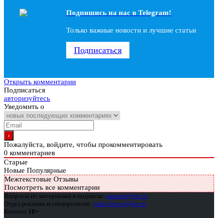
Подпишись на наc в Telegram!
Только важные новости и лучшие статьи
Подписаться
Открыть комментарии
Подписаться
авторизуйтесь
Уведомить о
Пожалуйста, войдите, чтобы прокомментировать
0
комментариев
Старые
Новые
Популярные
Межтекстовые Отзывы
Посмотреть все комментарии
Вопросы по материалам и подписке:
support@glc.ru
Отдел рекламы и спецпроектов:
yakovleva.a@glc.ru
Контент
18+