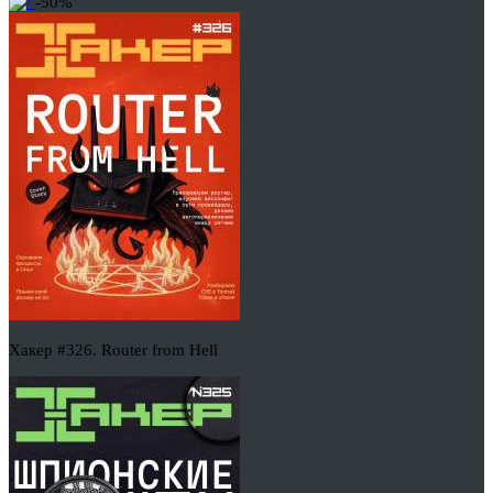
-50%
Хакер #326. Router from Hell