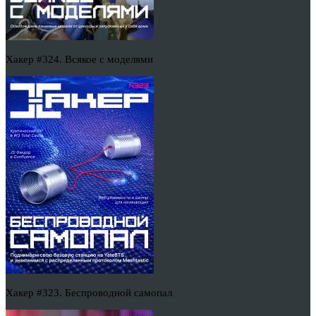
Хакер #324. Всякое с моделями
Хакер #323. Беспроводной самопал