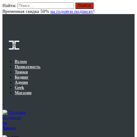
Найти:
Вход
Временная скидка 50%
на годовую подписку
!
Взлом
Приватность
Трюки
Кодинг
Админ
Geek
Магазин
Годовая
подписка
на
Хакер