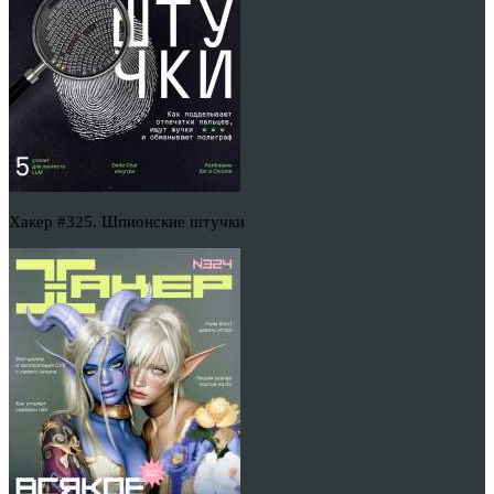
Хакер #325. Шпионские штучки