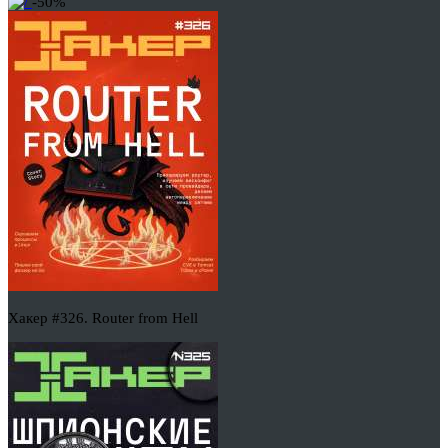
-50%
Хакер #326. Router from Hell