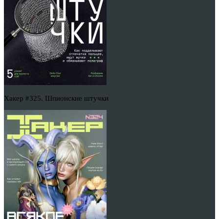
Хакер #325. Шпионские штучки