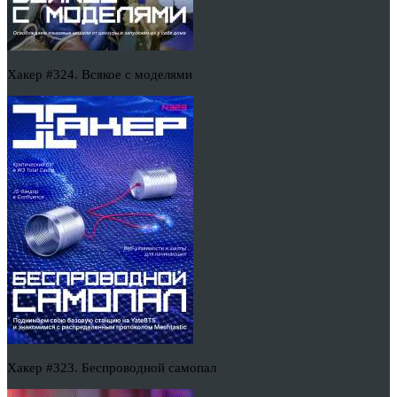
Хакер #324. Всякое с моделями
Хакер #323. Беспроводной самопал