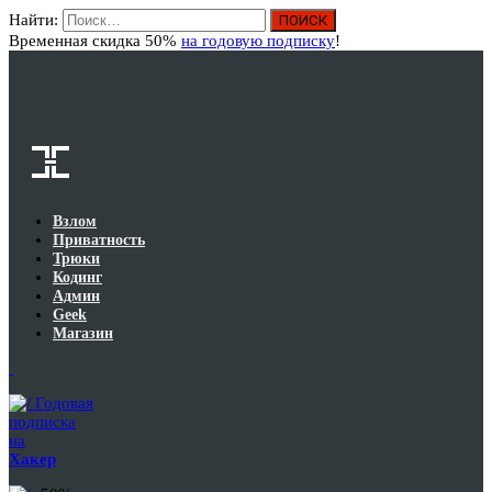
Найти:
Вход
Временная скидка 50%
на годовую подписку
!
Взлом
Приватность
Трюки
Кодинг
Админ
Geek
Магазин
Годовая
подписка
на
Хакер