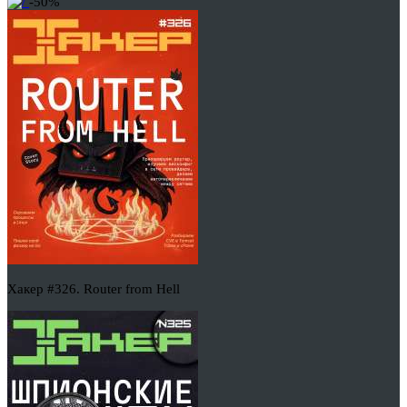
-50%
Хакер #326. Router from Hell