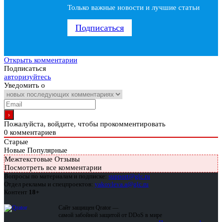
Только важные новости и лучшие статьи
Подписаться
Открыть комментарии
Подписаться
авторизуйтесь
Уведомить о
Пожалуйста, войдите, чтобы прокомментировать
0
комментариев
Старые
Новые
Популярные
Межтекстовые Отзывы
Посмотреть все комментарии
Вопросы по материалам и подписке:
support@glc.ru
Отдел рекламы и спецпроектов:
yakovleva.a@glc.ru
Контент
18+
Сайт защищен Qrator —
самой забойной защитой от DDoS в мире