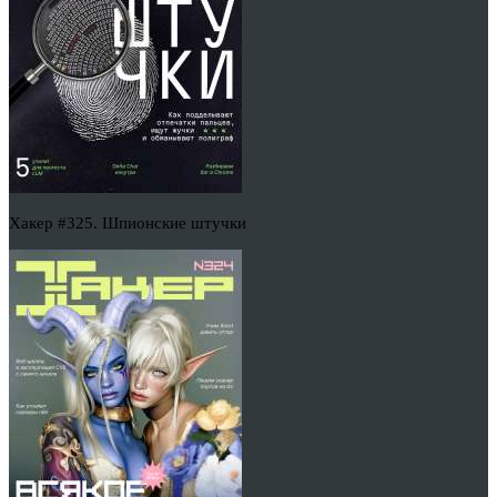
Хакер #325. Шпионские штучки