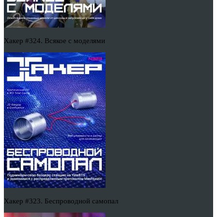
Хакер #324. Всякое с моделями
Хакер #323. Беспроводной самопал