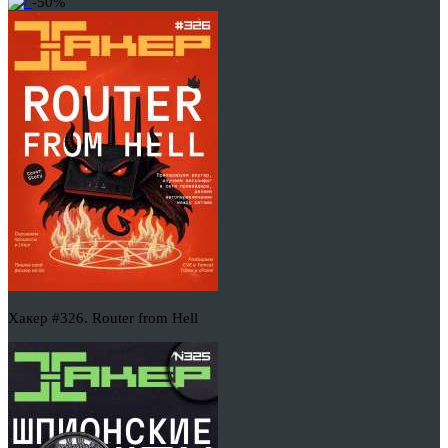
-50%
Хакер #326. Router from Hell