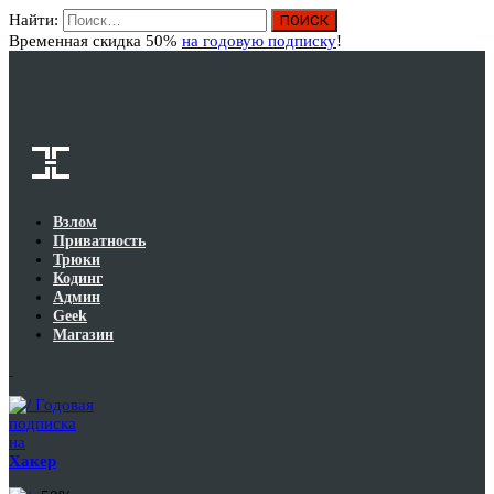
Найти:
Вход
Временная скидка 50%
на годовую подписку
!
Взлом
Приватность
Трюки
Кодинг
Админ
Geek
Магазин
Годовая
подписка
на
Хакер