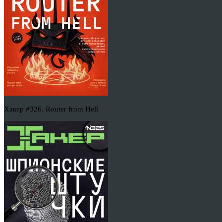
Хакер #326. Router from Hell