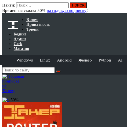
Найти:
Временная скидка 50%
на годовую подписку
!
Взлом
Приватность
Трюки
Кодинг
Админ
Geek
Магазин
Windows
Linux
Android
Железо
Python
AI
Годовая
подписка
на
Хакер
-50%