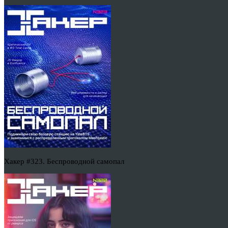
Хакер #323. Беспроводной самопал