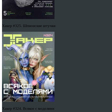
Хакер #325. Шпионские штучки
Хакер #324. Всякое с моделями