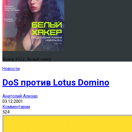
Хакер #322. Белый хакер
Новости
DoS против Lotus Domino
Анатолий Ализар
03.12.2001
Комментарии
524