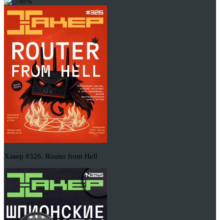
-50%
Хакер #326. Router from Hell