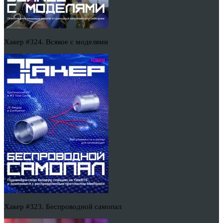
Хакер #324. Всякое с моделями
Хакер #323. Беспроводной самопал