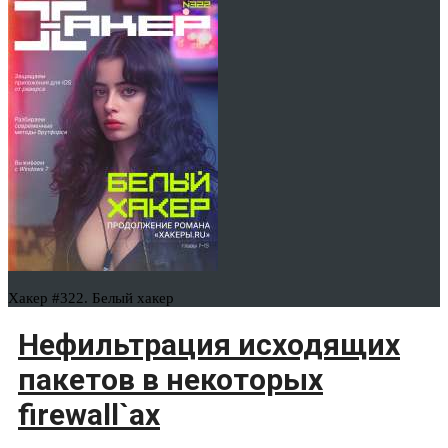
Хакер #322. Белый хакер
Нефильтрация исходящих
пакетов в некоторых
firewall`ах