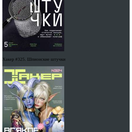
Хакер #325. Шпионские штучки