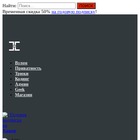
Найти:
Вход
Временная скидка 50%
на годовую подписку
!
Взлом
Приватность
Трюки
Кодинг
Админ
Geek
Магазин
Годовая
подписка
на
Хакер