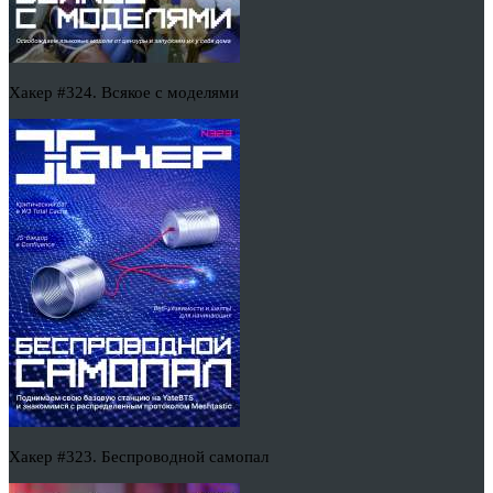
Хакер #324. Всякое с моделями
Хакер #323. Беспроводной самопал