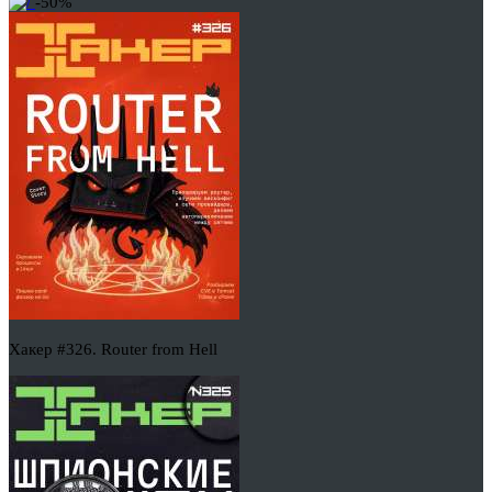
-50%
Хакер #326. Router from Hell