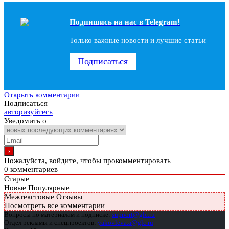
Подпишись на наc в Telegram!
Только важные новости и лучшие статьи
Подписаться
Открыть комментарии
Подписаться
авторизуйтесь
Уведомить о
Пожалуйста, войдите, чтобы прокомментировать
0
комментариев
Старые
Новые
Популярные
Межтекстовые Отзывы
Посмотреть все комментарии
Вопросы по материалам и подписке:
support@glc.ru
Отдел рекламы и спецпроектов:
yakovleva.a@glc.ru