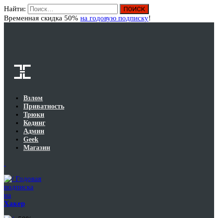
Найти:
Вход
Временная скидка 50%
на годовую подписку
!
Взлом
Приватность
Трюки
Кодинг
Админ
Geek
Магазин
Годовая
подписка
на
Хакер