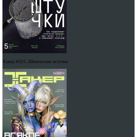
Хакер #325. Шпионские штучки