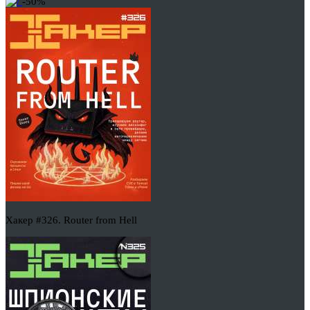
-50%
Хакер #326. Router from Hell