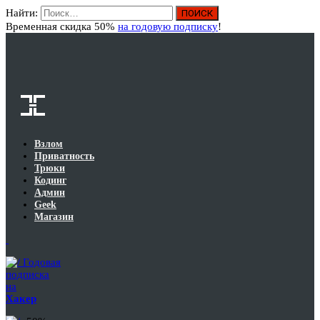
Найти:
Вход
Временная скидка 50%
на годовую подписку
!
Взлом
Приватность
Трюки
Кодинг
Админ
Geek
Магазин
Годовая
подписка
на
Хакер