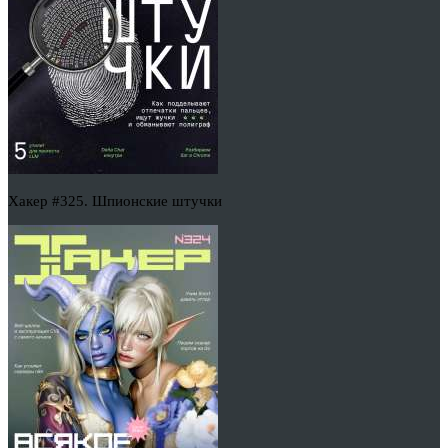
Хакер #325. Шпионские штучки