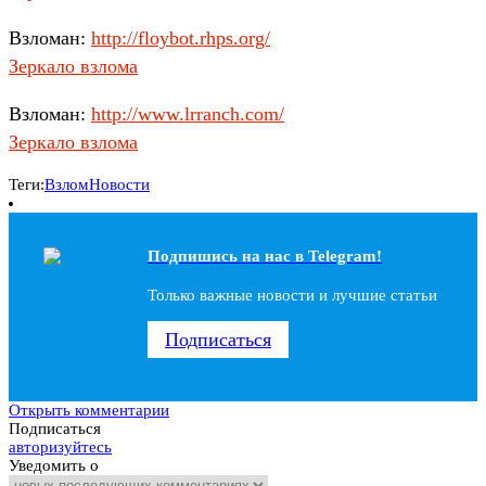
Взломан:
http://floybot.rhps.org/
Зеркало взлома
Взломан:
http://www.lrranch.com/
Зеркало взлома
Теги:
Взлом
Новости
Подпишись на наc в Telegram!
Только важные новости и лучшие статьи
Подписаться
Открыть комментарии
Подписаться
авторизуйтесь
Уведомить о