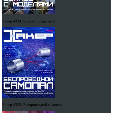
Хакер #324. Всякое с моделями
Хакер #323. Беспроводной самопал