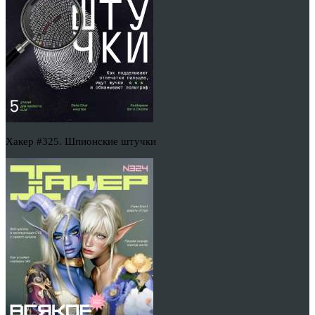
Хакер #325. Шпионские штучки