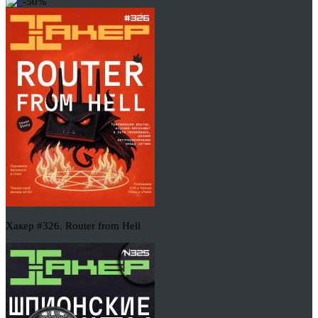
-50%
Хакер #326. Router from Hell