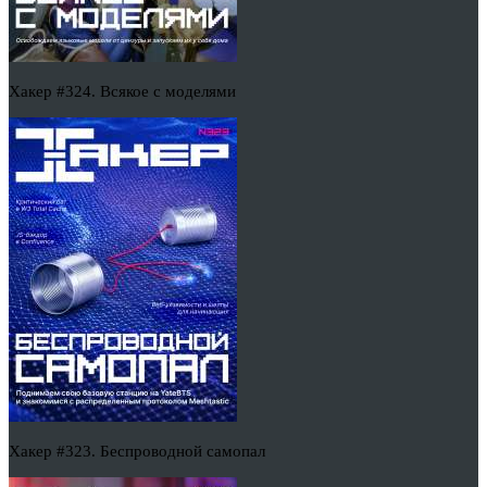
Хакер #324. Всякое с моделями
Хакер #323. Беспроводной самопал