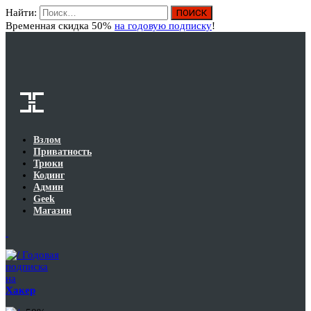
Найти:
Вход
Временная скидка 50%
на годовую подписку
!
Взлом
Приватность
Трюки
Кодинг
Админ
Geek
Магазин
Годовая
подписка
на
Хакер