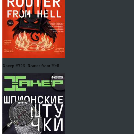
Хакер #326. Router from Hell