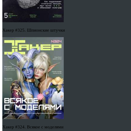
Хакер #325. Шпионские штучки
Хакер #324. Всякое с моделями