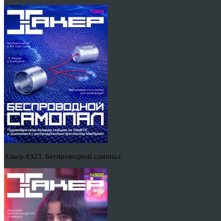
Хакер #323. Беспроводной самопал