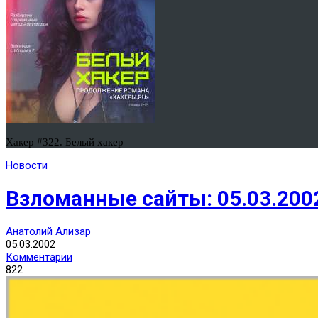
Хакер #322. Белый хакер
Новости
Взломанные сайты: 05.03.200
Анатолий Ализар
05.03.2002
Комментарии
822