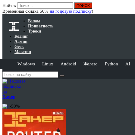
Найти:
Временная скидка 50%
на годовую подписку
!
Взлом
Приватность
Трюки
Кодинг
Админ
Geek
Магазин
Windows
Linux
Android
Железо
Python
AI
Годовая
подписка
на
Хакер
-50%