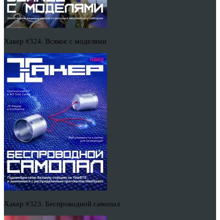
Хакер #324. Всякое с моделями
Хакер #323. Беспроводной самопал