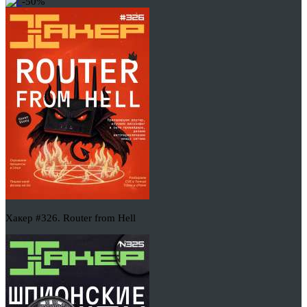
-50%
Хакер #326. Router from Hell