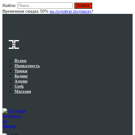
Найти:
Вход
Временная скидка 50%
на годовую подписку
!
Взлом
Приватность
Трюки
Кодинг
Админ
Geek
Магазин
Годовая
подписка
на
Хакер