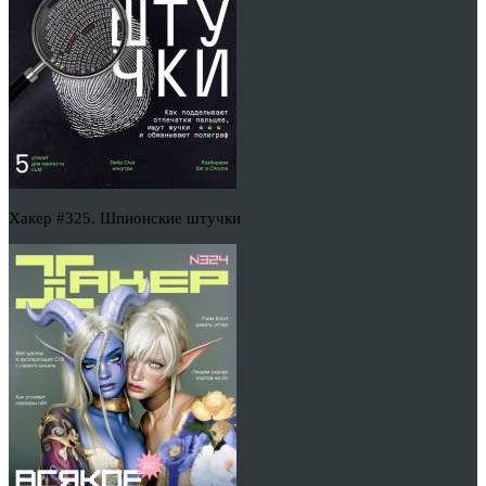
Хакер #325. Шпионские штучки