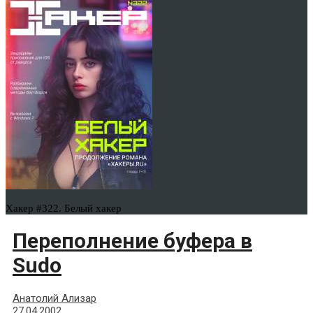
Хакер #322. Белый хакер
Переполнение буфера в
Sudo
Анатолий Ализар
27.04.2002