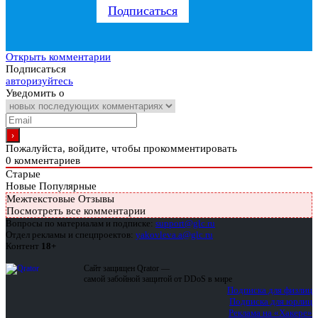
Подписаться
Открыть комментарии
Подписаться
авторизуйтесь
Уведомить о
Пожалуйста, войдите, чтобы прокомментировать
0
комментариев
Старые
Новые
Популярные
Межтекстовые Отзывы
Посмотреть все комментарии
Вопросы по материалам и подписке:
support@glc.ru
Отдел рекламы и спецпроектов:
yakovleva.a@glc.ru
Контент
18+
Сайт защищен Qrator —
самой забойной защитой от DDoS в мире
Подписка для физлиц
Подписка для юрлиц
Реклама на «Хакере»