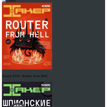
-50%
Хакер #326. Router from Hell