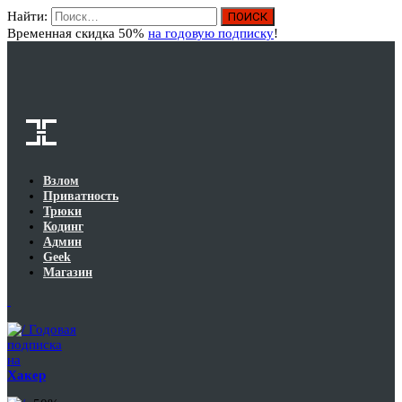
Найти:
Вход
Временная скидка 50%
на годовую подписку
!
Взлом
Приватность
Трюки
Кодинг
Админ
Geek
Магазин
Годовая
подписка
на
Хакер