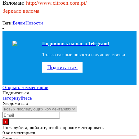
Взломан:
http://www.citroen.com.pt/
Зеркало взлома
Теги:
Взлом
Новости
Подпишись на наc в Telegram!
Только важные новости и лучшие статьи
Подписаться
Открыть комментарии
Подписаться
авторизуйтесь
Уведомить о
Пожалуйста, войдите, чтобы прокомментировать
0
комментариев
Старые