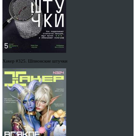
Хакер #325. Шпионские штучки