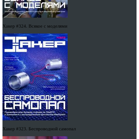
Хакер #324. Всякое с моделями
Хакер #323. Беспроводной самопал