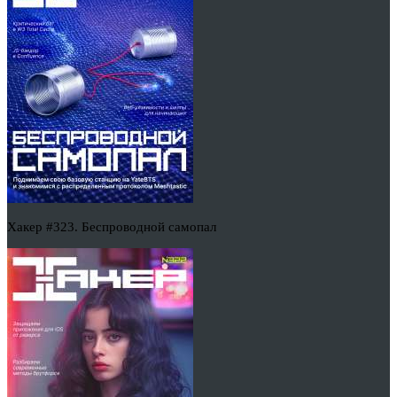
Хакер #323. Беспроводной самопал