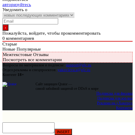
авторизуйтесь
Уведомить о
Пожалуйста, войдите, чтобы прокомментировать
0
комментариев
Старые
Новые
Популярные
Межтекстовые Отзывы
Посмотреть все комментарии
Вопросы по материалам и подписке:
support@glc.ru
Отдел рекламы и спецпроектов:
yakovleva.a@glc.ru
Контент
18+
Сайт защищен Qrator —
самой забойной защитой от DDoS в мире
Подписка для физлиц
Подписка для юрлиц
Реклама на «Хакере»
Контакты
INSERT