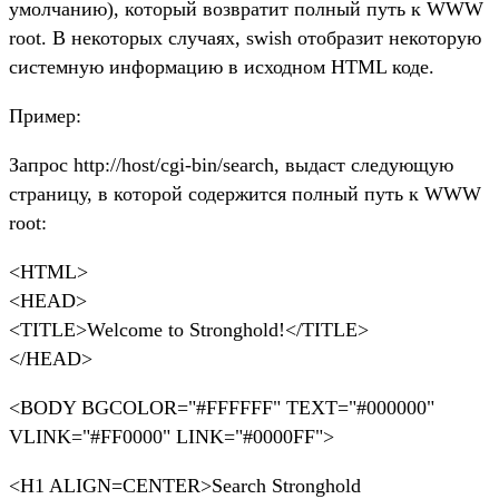
умолчанию), который возвратит полный путь к WWW
root. В некоторых случаях, swish отобразит некоторую
системную информацию в исходном HTML коде.
Пример:
Запрос http://host/cgi-bin/search, выдаст следующую
страницу, в которой содержится полный путь к WWW
root:
<HTML>
<HEAD>
<TITLE>Welcome to Stronghold!</TITLE>
</HEAD>
<BODY BGCOLOR="#FFFFFF" TEXT="#000000"
VLINK="#FF0000" LINK="#0000FF">
<H1 ALIGN=CENTER>Search Stronghold