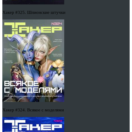
Хакер #325. Шпионские штучки
Хакер #324. Всякое с моделями