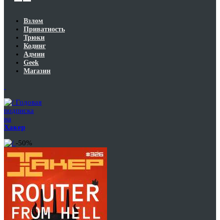
Взлом
Приватность
Трюки
Кодинг
Админ
Geek
Магазин
Годовая
подписка
на
Хакер
-50%