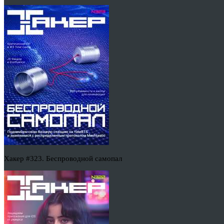
Хакер #323. Беспроводной самопал