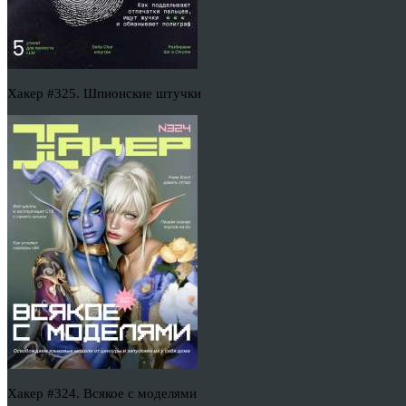
Хакер #325. Шпионские штучки
Хакер #324. Всякое с моделями