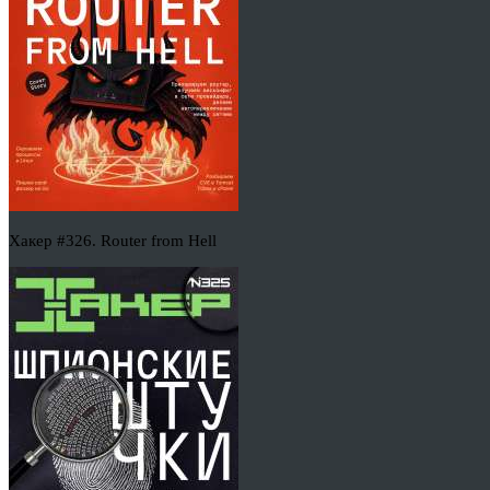
Хакер #326. Router from Hell