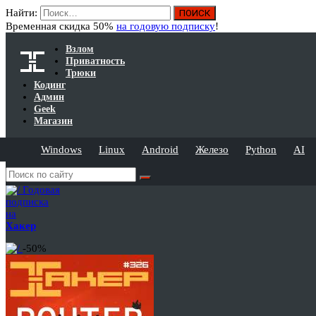
Найти:
Временная скидка 50%
на годовую подписку
!
Взлом
Приватность
Трюки
Кодинг
Админ
Geek
Магазин
Windows
Linux
Android
Железо
Python
AI
Годовая
подписка
на
Хакер
-50%