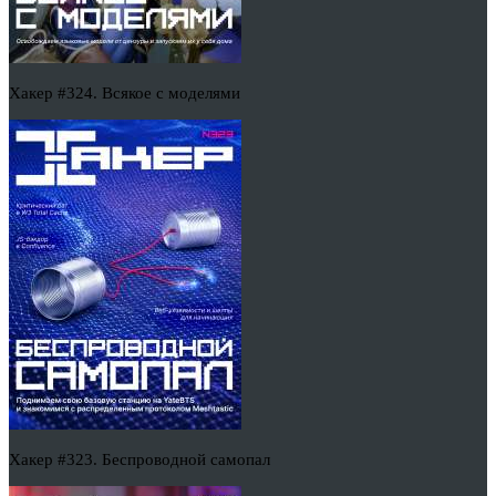
Хакер #324. Всякое с моделями
Хакер #323. Беспроводной самопал