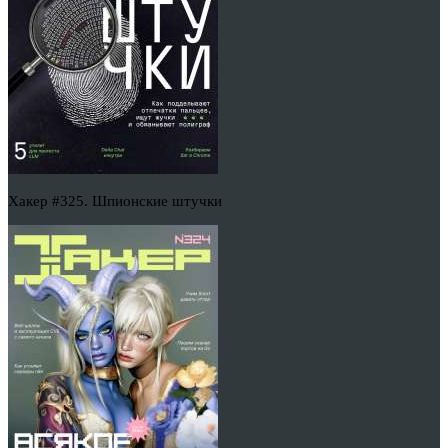
Хакер #325. Шпионские штучки