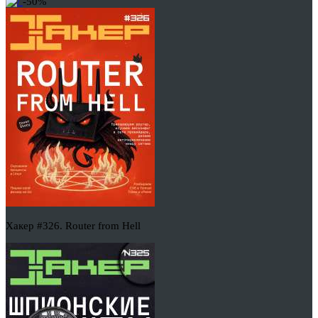
-50%
Хакер #326. Router from Hell