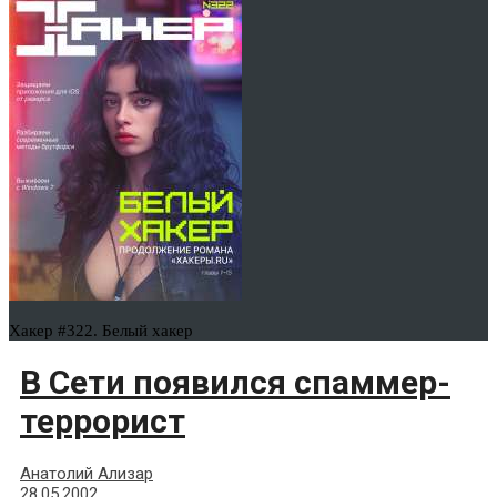
Хакер #322. Белый хакер
В Сети появился спаммер-
террорист
Анатолий Ализар
28.05.2002