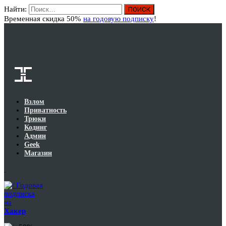
Найти:
Вход
Временная скидка 50%
на годовую подписку
!
Взлом
Приватность
Трюки
Кодинг
Админ
Geek
Магазин
Годовая
подписка
на
Хакер