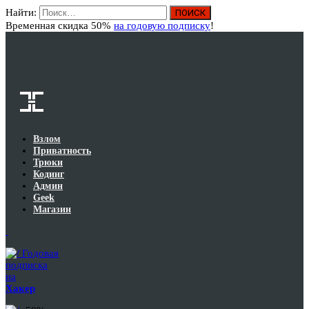
Найти:
Вход
Временная скидка 50%
на годовую подписку
!
Взлом
Приватность
Трюки
Кодинг
Админ
Geek
Магазин
Годовая
подписка
на
Хакер