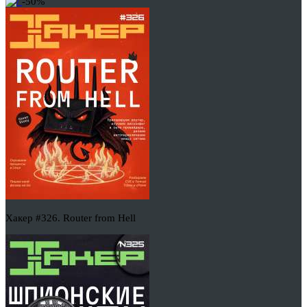
-50%
Хакер #326. Router from Hell