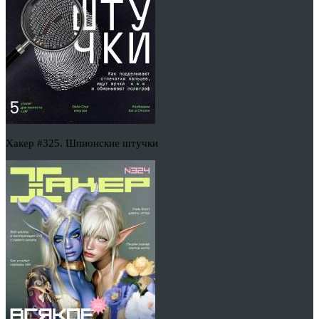
Хакер #325. Шпионские штучки