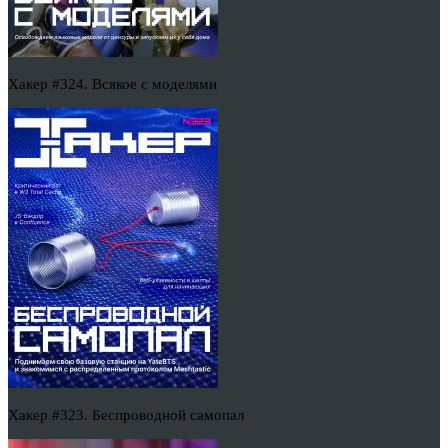
Хакер #324. Всякое с моделями
Хакер #323. Беспроводной самопал