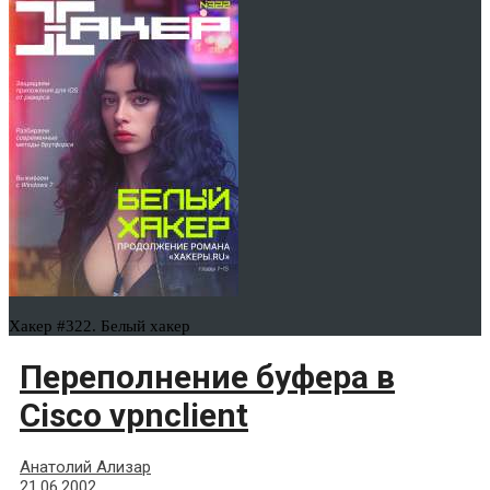
Хакер #322. Белый хакер
Переполнение буфера в
Cisco vpnclient
Анатолий Ализар
21.06.2002