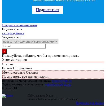
Только важные новости и лучшие статьи
Подписаться
Открыть комментарии
Подписаться
авторизуйтесь
Уведомить о
Пожалуйста, войдите, чтобы прокомментировать
0
комментариев
Старые
Новые
Популярные
Межтекстовые Отзывы
Посмотреть все комментарии
Вопросы по материалам и подписке:
support@glc.ru
Отдел рекламы и спецпроектов:
yakovleva.a@glc.ru
Контент
18+
Сайт защищен Qrator —
самой забойной защитой от DDoS в мире
Подписка для физлиц