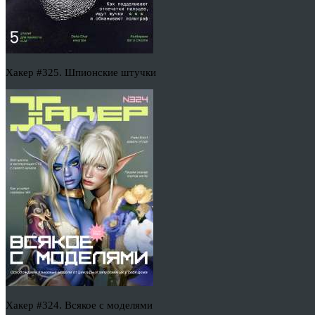
Хакер #325. Шпионские штучки
Хакер #324. Всякое с моделями