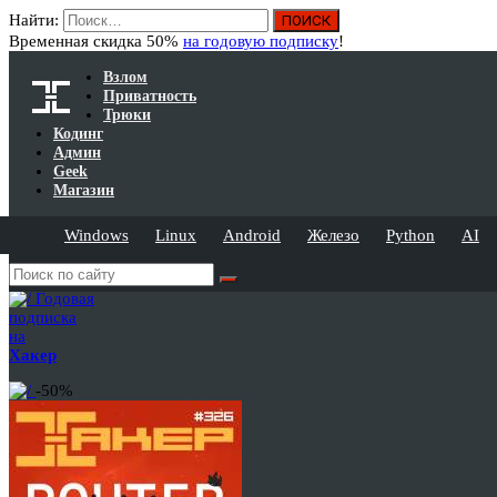
Найти:
Временная скидка 50%
на годовую подписку
!
Взлом
Приватность
Трюки
Кодинг
Админ
Geek
Магазин
Windows
Linux
Android
Железо
Python
AI
Годовая
подписка
на
Хакер
-50%