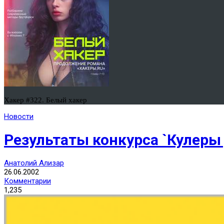
Хакер #322. Белый хакер
Новости
Результаты конкурса `Кулеры 
Анатолий Ализар
26.06.2002
Комментарии
1,235