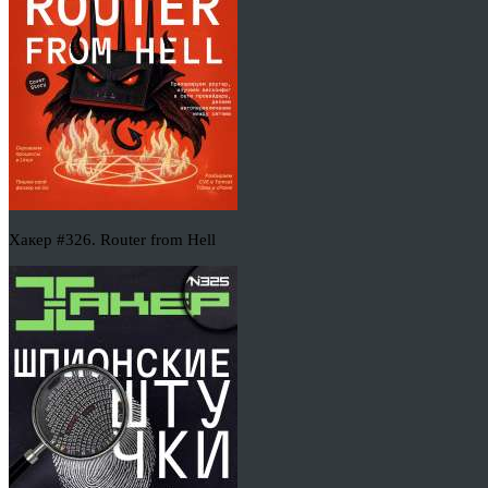
Хакер #326. Router from Hell