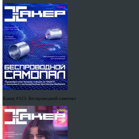
Хакер #323. Беспроводной самопал