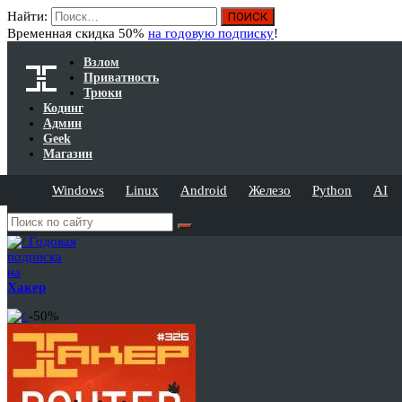
Найти:
Временная скидка 50%
на годовую подписку
!
Взлом
Приватность
Трюки
Кодинг
Админ
Geek
Магазин
Windows
Linux
Android
Железо
Python
AI
Годовая
подписка
на
Хакер
-50%