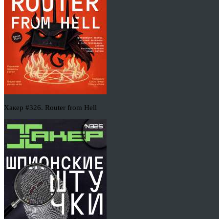
Хакер #326. Router from Hell