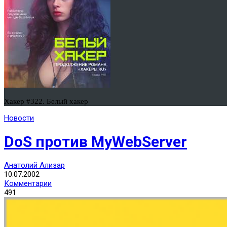
Хакер #322. Белый хакер
Новости
DoS против MyWebServer
Анатолий Ализар
10.07.2002
Комментарии
491