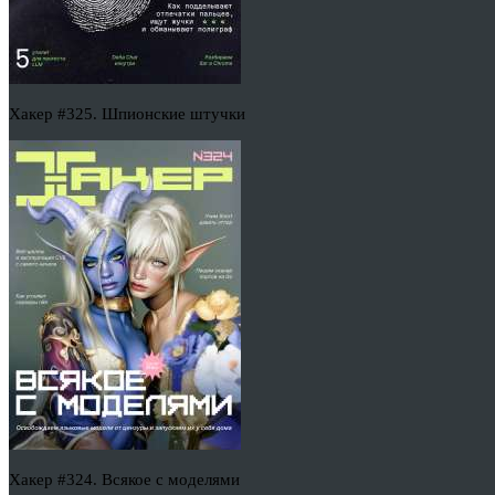
Хакер #325. Шпионские штучки
Хакер #324. Всякое с моделями